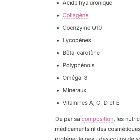
Acide hyaluronique
Collagène
Coenzyme Q10
Lycopènes
Bêta-carotène
Polyphénols
Oméga-3
Minéraux
Vitamines A, C, D et E
De par sa
composition
, les nutr
médicaments ni des cosmétiques. 
protéger la peau des coups de so