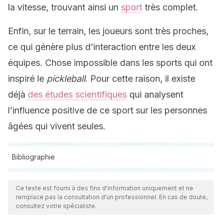
la vitesse, trouvant ainsi un
sport
très complet.
Enfin, sur le terrain, les joueurs sont très proches,
ce qui génère plus d’interaction entre les deux
équipes. Chose impossible dans les sports qui ont
inspiré le
pickleball
. Pour cette raison, il existe
déjà
des études scientifiques
qui analysent
l’influence positive de ce sport sur les personnes
âgées qui vivent seules.
Bibliographie
Toutes les sources citées ont été examinées en profondeur
par notre équipe pour garantir leur qualité, leur fiabilité, leur
Ce texte est fourni à des fins d'information uniquement et ne
remplace pas la consultation d'un professionnel. En cas de doute,
actualité et leur validité. La bibliographie de cet article a été
consultez votre spécialiste.
considérée comme fiable et précise sur le plan académique