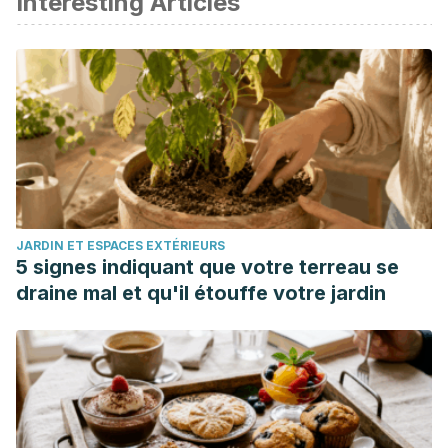
Interesting Articles
Sandín, Bonifacio, et al. “Sucesos vitales estresantes y
trastornos de pánico: relación con el inicio del trastorno, la
gravedad clínica y la agorafobia.” (2006).
Mitrasinovic, Miodrag. “Agoraphobia: New York City Public
Space in the Time of COVID-19.”
The Journal of Public
Space
5.3 (2020): 83-90.
Tibi, Lee, et al. “An admixture analysis of age of onset in
agoraphobia.”
Journal of affective disorders
180 (2015): 112-
JARDIN ET ESPACES EXTÉRIEURS
115.
5 signes indiquant que votre terreau se
Martin, Patrick. “The epidemiology of anxiety disorders: a
draine mal et qu'il étouffe votre jardin
review.”
Dialogues in clinical neuroscience
(2022).