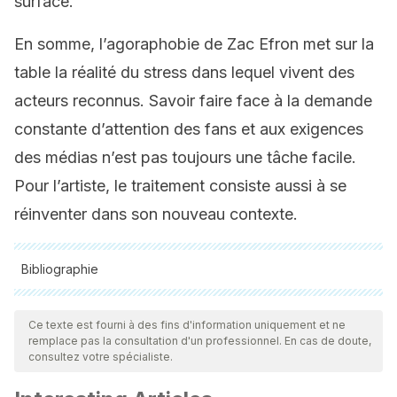
surface.
En somme, l’agoraphobie de Zac Efron met sur la
table la réalité du stress dans lequel vivent des
acteurs reconnus. Savoir faire face à la demande
constante d’attention des fans et aux exigences
des médias n’est pas toujours une tâche facile.
Pour l’artiste, le traitement consiste aussi à se
réinventer dans son nouveau contexte.
Bibliographie
Toutes les sources citées ont été examinées en profondeur
par notre équipe pour garantir leur qualité, leur fiabilité, leur
Ce texte est fourni à des fins d'information uniquement et ne
remplace pas la consultation d'un professionnel. En cas de doute,
actualité et leur validité. La bibliographie de cet article a été
consultez votre spécialiste.
considérée comme fiable et précise sur le plan académique
ou scientifique