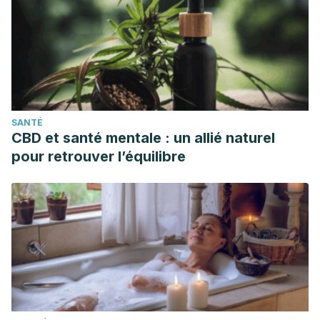
dermal collagen network: Eevidence from an ex vivo
model and randomized, placebo-controlled clinical trials. J
Cosmet Dermatol. 2015;
Binic, I., Lazarevic, V., Ljubenovic, M., Mojsa, J., &
Sokolovic, D. (2013). Skin ageing: Natural weapons and
strategies. Evidence-Based Complementary and
SANTÉ
Alternative Medicine. https://doi.org/10.1155/2013/827248
CBD et santé mentale : un allié naturel
Keen, M., & Hassan, I. (2016). Vitamin E in dermatology.
pour retrouver l’équilibre
Indian Dermatology Online Journal.
https://doi.org/10.4103/2229-5178.185494
Chen, W., Becker, T., Qian, F., & Ring, J. (2014). Beer and
beer compounds: Physiological effects on skin health.
Journal of the European Academy of Dermatology and
Venereology. https://doi.org/10.1111/jdv.12204
Hahn HJ, Jung HJ, Schrammek-Drusios MC, Lee SN, Kim
JH, Kwon SB, et al. Instrumental evaluation of anti-aging