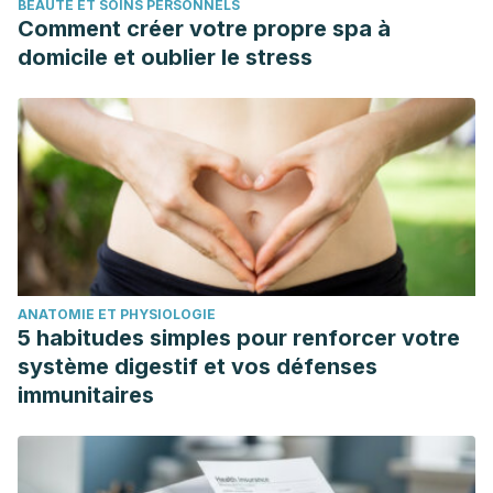
BEAUTÉ ET SOINS PERSONNELS
effects of cosmetic formulations containing palmitoyl
Comment créer votre propre spa à
peptides, Silybum marianum seed oil, vitamin E and other
domicile et oublier le stress
functional ingredients on aged human skin. Exp Ther Med.
2016;
ANATOMIE ET PHYSIOLOGIE
5 habitudes simples pour renforcer votre
système digestif et vos défenses
immunitaires