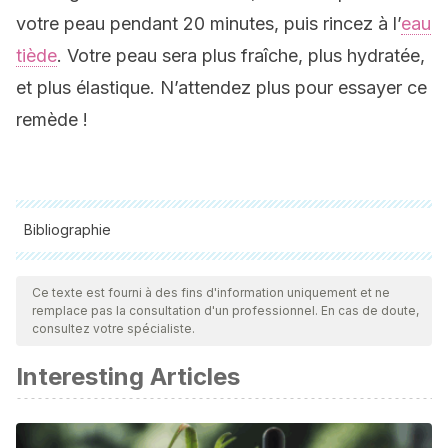
votre peau pendant 20 minutes, puis rincez à l’
eau
tiède
. Votre peau sera plus fraîche, plus hydratée,
et plus élastique. N’attendez plus pour essayer ce
remède !
Bibliographie
Toutes les sources citées ont été examinées en profondeur
par notre équipe pour garantir leur qualité, leur fiabilité, leur
Ce texte est fourni à des fins d'information uniquement et ne
remplace pas la consultation d'un professionnel. En cas de doute,
actualité et leur validité. La bibliographie de cet article a été
consultez votre spécialiste.
considérée comme fiable et précise sur le plan académique
Interesting Articles
ou scientifique
Asserin J, Lati E, Shioya T, Prawitt J. The effect of oral
collagen peptide supplementation on skin moisture and the