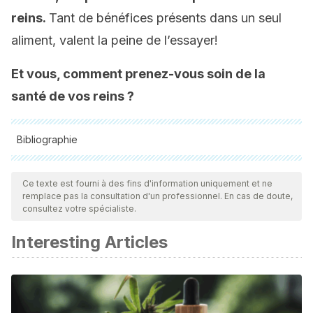
reins.
Tant de bénéfices présents dans un seul
aliment, valent la peine de l’essayer!
Et vous, comment prenez-vous soin de la
santé de vos reins ?
Bibliographie
Toutes les sources citées ont été examinées en profondeur
par notre équipe pour garantir leur qualité, leur fiabilité, leur
Ce texte est fourni à des fins d'information uniquement et ne
remplace pas la consultation d'un professionnel. En cas de doute,
actualité et leur validité. La bibliographie de cet article a été
consultez votre spécialiste.
considérée comme fiable et précise sur le plan académique
Interesting Articles
ou scientifique
U.S. Department of Health and Human Services. (2009).
The Kidneys and How They Work. National Institutes of
Health. https://doi.org/10.1017/CBO9781107415324.004