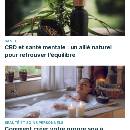
Niemann, C. U., Feiner, J., Swain, S., Bunting, S., Friedman,
M., Crutchfield, M., … Malinoski, D. (2015). Therapeutic
Hypothermia in Deceased Organ Donors and Kidney-Graft
Function-Supplementary Appendix. The New England
Journal of Medicine.
SANTÉ
https://doi.org/10.1056/NEJMoa1501969
CBD et santé mentale : un allié naturel
Zhang, J. L., Rusinek, H., Chandarana, H., & Lee, V. S.
pour retrouver l’équilibre
(2013). Functional MRI of the kidneys. Journal of Magnetic
Resonance Imaging. https://doi.org/10.1002/jmri.23717
BEAUTÉ ET SOINS PERSONNELS
Comment créer votre propre spa à