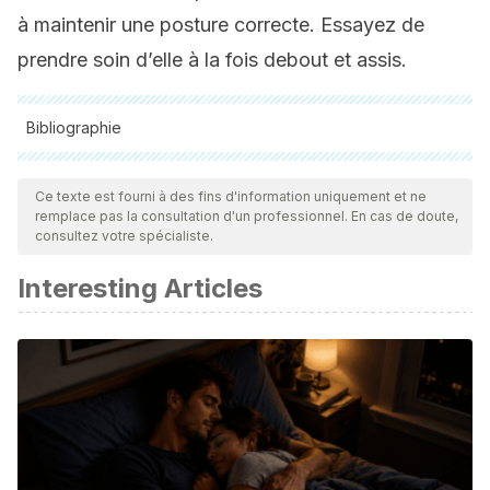
à maintenir une posture correcte. Essayez de
prendre soin d’elle à la fois debout et assis.
Bibliographie
Toutes les sources citées ont été examinées en profondeur
par notre équipe pour garantir leur qualité, leur fiabilité, leur
Ce texte est fourni à des fins d'information uniquement et ne
remplace pas la consultation d'un professionnel. En cas de doute,
actualité et leur validité. La bibliographie de cet article a été
consultez votre spécialiste.
considérée comme fiable et précise sur le plan académique
Interesting Articles
ou scientifique
Chou, R., Qaseem, A., Snow, V., Casey, D., Cross, J. T.,
Shekelle, P., … Owens, D. (2007). Diagnosis and treatment
of low back pain: A joint clinical practice guideline from the
American College of Physicians and the American Pain
Society. Annals of Internal Medicine, 147, 478-491
annals.org/article.aspx?