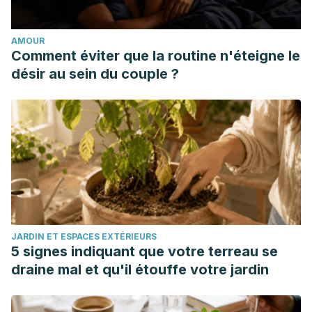
articleid=736814&issueno=7&atab=10
Daul, R. (2005). Easy exercise program for low back pain
AMOUR
relief
Comment éviter que la routine n'éteigne le
spine-health.com/wellness/exercise/strengthening-
désir au sein du couple ?
exercise-program-low-back-pain-relief
Van Tulder, M., Malmivaara, A., Esmail, R., & Koes, B. (2000).
Exercise therapy for low back pain: A systematic review
within the framework of the Cochrane Collaboration Back
Review Group. Spine, 25(21), 2784-2796
luzimarteixeira.com.br/wp-
content/uploads/2010/07/exercise-therapy-for-low-back-
pain.pdf
JARDIN ET ESPACES EXTÉRIEURS
5 signes indiquant que votre terreau se
draine mal et qu'il étouffe votre jardin