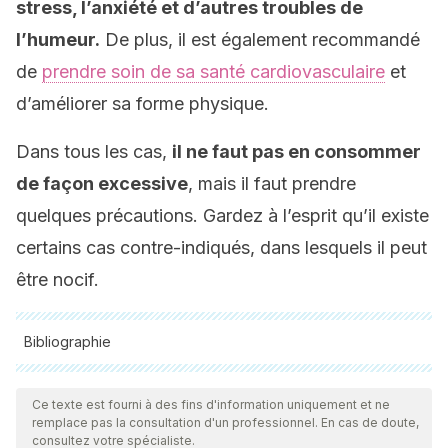
stress, l’anxiété et d’autres troubles de
l’humeur.
De plus, il est également recommandé
de
prendre soin de sa santé cardiovasculaire
et
d’améliorer sa forme physique.
Dans tous les cas,
il ne faut pas en consommer
de façon excessive
, mais il faut prendre
quelques précautions. Gardez à l’esprit qu’il existe
certains cas contre-indiqués, dans lesquels il peut
être nocif.
Bibliographie
Toutes les sources citées ont été examinées en profondeur
par notre équipe pour garantir leur qualité, leur fiabilité, leur
Ce texte est fourni à des fins d'information uniquement et ne
remplace pas la consultation d'un professionnel. En cas de doute,
actualité et leur validité. La bibliographie de cet article a été
consultez votre spécialiste.