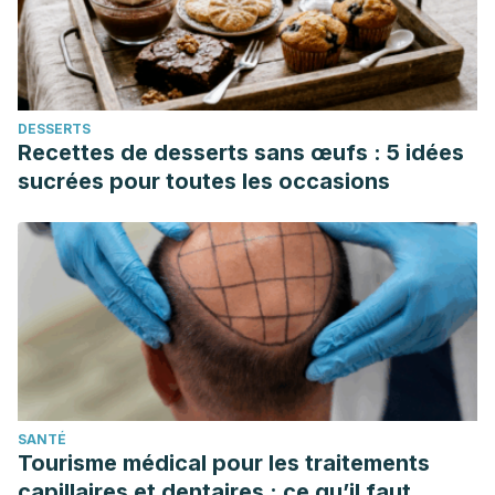
(2022). Does Ashwagandha supplementation have a
beneficial effect on the management of anxiety and stress?
A systematic review and meta-analysis of randomized
controlled trials.
Phytotherapy research : PTR
,
36
(11), 4115–
DESSERTS
4124. https://pubmed.ncbi.nlm.nih.gov/36017529/
Recettes de desserts sans œufs : 5 idées
Alanazi, H. H., & Elfaki, E. (2023). The immunomodulatory
sucrées pour toutes les occasions
role of
withania somnifera
(L.) dunal in inflammatory
diseases.
Frontiers in pharmacology
,
14
, 1084757.
https://www.ncbi.nlm.nih.gov/pmc/articles/PMC9992553/
Andallu, B., & Radhika, B. (2000). Hypoglycemic, diuretic
and hypocholesterolemic effect of winter cherry (Withania
somnifera, Dunal) root.
Indian journal of experimental
biology
,
38
(6), 607–609.
https://pubmed.ncbi.nlm.nih.gov/11116534/
SANTÉ
Ashwagandha
. (s.f.). MedlinePlus. Consultado el 6 de abril
Tourisme médical pour les traitements
de 2023.
capillaires et dentaires : ce qu’il faut