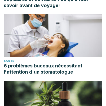
https://medlineplus.gov/spanish/druginfo/natural/953.html
savoir avant de voyager
Bonilla, D. A., Moreno, Y., Gho, C., Petro, J. L., Odriozola-
Martínez, A., & Kreider, R. B. (2021). Effects of
Ashwagandha (
Withania somnifera
) on Physical
Performance: Systematic Review and Bayesian Meta-
Analysis.
Journal of functional morphology and
kinesiology
,
6
(1), 20.
https://www.ncbi.nlm.nih.gov/pmc/articles/PMC8006238/
Candelario, M., Cuellar, E., Reyes-Ruiz, J. M., Darabedian,
SANTÉ
N., Feimeng, Z., Miledi, R., Russo-Neustadt, A., & Limon, A.
6 problèmes buccaux nécessitant
(2015). Direct evidence for GABAergic activity of Withania
l'attention d'un stomatologue
somnifera on mammalian ionotropic GABAA and GABAρ
receptors.
Journal of ethnopharmacology
,
171
, 264–272.
https://pubmed.ncbi.nlm.nih.gov/26068424/
Chandrasekhar, K., Kapoor, J., & Anishetty, S. (2012). A
prospective, randomized double-blind, placebo-controlled