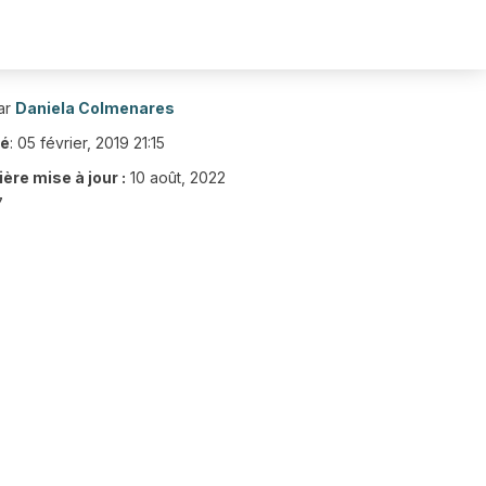
ar
Daniela Colmenares
ié
:
05 février, 2019 21:15
ère mise à jour :
10 août, 2022
7