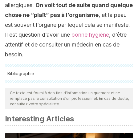
allergiques.
On voit tout de suite quand quelque
chose ne “plaît” pas à l’organisme
, et la peau
est souvent l’organe par lequel cela se manifeste.
Il est question d’avoir une
bonne hygiène
, d’être
attentif et de consulter un médecin en cas de
besoin.
Bibliographie
Toutes les sources citées ont été examinées en profondeur
par notre équipe pour garantir leur qualité, leur fiabilité, leur
Ce texte est fourni à des fins d'information uniquement et ne
remplace pas la consultation d'un professionnel. En cas de doute,
actualité et leur validité. La bibliographie de cet article a été
consultez votre spécialiste.
considérée comme fiable et précise sur le plan académique
Interesting Articles
ou scientifique
Bolognia, J. L., Schaffer, J. V., & Cerroni, L. (Eds.).
(2018). Dermatología. Elsevier Health Sciences.