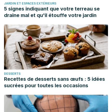
JARDIN ET ESPACES EXTÉRIEURS
Consejos de la AEMPS sobre protección solar. Asociación
5 signes indiquant que votre terreau se
Española de Medicamentos y Productos Sanitarios.
draine mal et qu'il étouffe votre jardin
https://www.aemps.gob.es/cosmeticosHigiene/cosmeticos/doc
Benedetti, Julia. 2019. Estructura y funcionamiento de la
piel. Manual MSD. https://www.msdmanuals.com/es-
ar/hogar/trastornos-de-la-piel/biolog%C3%ADa-de-la-
piel/estructura-y-funcionamiento-de-la-piel
DESSERTS
Recettes de desserts sans œufs : 5 idées
sucrées pour toutes les occasions