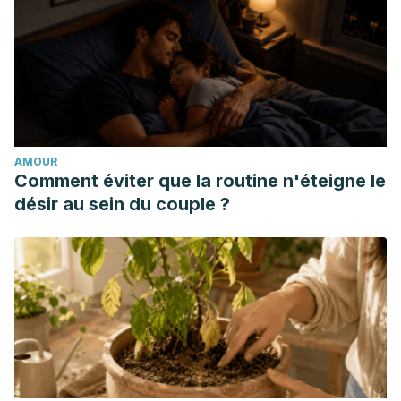
Fitzpatrick, T. B. (2009). Dermatología en medicina general.
Ed. Médica Panamericana.
Mascaró, J. M. (2003). Medicina Cutánea: recuerdos de
ayer, realidades de hoy. Medicina Cutánea Ibero-Latino-
Americana, 31(4), 219-220.
Alergia al sol. Mayo Clinic. https://www.mayoclinic.org/es-
AMOUR
es/diseases-conditions/sun-allergy/symptoms-causes/syc-
Comment éviter que la routine n'éteigne le
20378077
désir au sein du couple ?
Denise Aaron. 2018. Tiña versicolor (Pitiriasis versicolor).
Manual MSD. https://www.msdmanuals.com/es-
ar/hogar/trastornos-de-la-piel/infecciones-
f%C3%BAngicas-de-la-piel/ti%C3%B1a-versicolor
Pie de atleta. MedlinePlus.
https://medlineplus.gov/spanish/ency/article/000875.htm
Melasma. MedlinePlus.
https://medlineplus.gov/spanish/ency/article/000836.htm