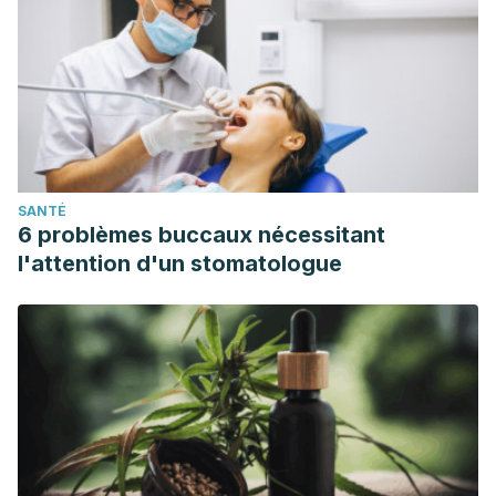
la Alimentación (FAO). La Quinua: cultivo milenario para
contribuir a la seguridad alimentaria mundial. Oficina
Regional para América Latina y el Caribe. FAO. Julio 2011.
Quesada D, Gómez G. ¿Proteínas de origen animal o de
origen vegetal?: una mirada a su impacto sobre la salud y
el medio ambiente.
Revista de Nutrición Clínica y
Metabolismo
. 2019. 2 (1). 79-86.
SANTÉ
Ros E. Health benefits of nut consumption.
Nutrients
. Julio
6 problèmes buccaux nécessitant
2010. 2 (7): 652-82.
l'attention d'un stomatologue
Pedersen A, Kondrup J, Borsheim E. Health effects of
protein intake in healthy adults: a systematic literature
review.
Food and Nutrition Research
. Julio 2013. 57: 10.
3402/fnr.v57i0.21245.