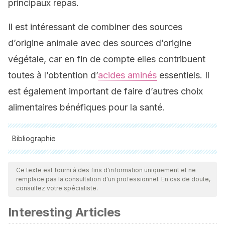
principaux repas.
Il est intéressant de combiner des sources
d’origine animale avec des sources d’origine
végétale, car en fin de compte elles contribuent
toutes à l’obtention d’
acides aminés
essentiels. Il
est également important de faire d’autres choix
alimentaires bénéfiques pour la santé.
Bibliographie
Toutes les sources citées ont été examinées en profondeur
par notre équipe pour garantir leur qualité, leur fiabilité, leur
Ce texte est fourni à des fins d'information uniquement et ne
remplace pas la consultation d'un professionnel. En cas de doute,
actualité et leur validité. La bibliographie de cet article a été
consultez votre spécialiste.
considérée comme fiable et précise sur le plan académique
Interesting Articles
ou scientifique