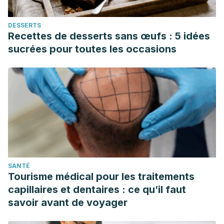
Department of Agriculture.
Food Data Central. Lentils, raw. Abril 2019. U.S. Department
DESSERTS
of Agriculture.
Recettes de desserts sans œufs : 5 idées
Food Data Central. Mussels, raw. Octubre 2020. U.S.
sucrées pour toutes les occasions
Department of Agriculture.
Food Data Central. Nuts, almonds. Abril 2019. U.S.
Department of Agriculture.
Food Data Central. Oats, raw. Octubre 2020. U.S.
Department of Agriculture.
Lonnie M, Hooker E, et al. Protein for life: review of optimal
protein intake, sustainable dietary sources, and the effect
on appetite on aging adults.
Nutrients.
Marzo 2018. 10 (3):
SANTÉ
360.
Tourisme médical pour les traitements
Medline Plus. Tendencias en alimentos saludables – frijoles
capillaires et dentaires : ce qu’il faut
y legumbres. National Library of Medicine. Mayo 2020.
savoir avant de voyager
Organización de las Naciones Unidas para la Agricultura y