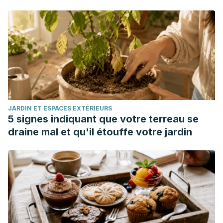
American Heart Association. Fish and omega-3 fatty acids.
Noviembre 2021.
American Heart Association News. Are eggs good for you
or not? American Heart Association. Agosto 2018.
Coelho M. O, Monteine A. J, et al. Mycoprotein as a
possible alternative source of dietary protein to support
muscle and metabolic health.
Nutrition Reviews
. Junio 2020.
78 (6): 486-497.
JARDIN ET ESPACES EXTÉRIEURS
Dong Hyeon K, Jeong D, et al. Modern perspectives on
5 signes indiquant que votre terreau se
the health benefits of kefir in next generation sequencing
draine mal et qu'il étouffe votre jardin
era: improvement of the gut host microbiota.
Critical
Reviews in Food Science and Nutrition
. 2019. 59 (11): 1782-
1793.
Food Data Central. Chicken, ground, raw. Abril 2019. U.S.
Department of Agriculture.
Food Data Central. Ground, beef, raw. Octubre 2020. U.S.