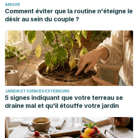
AMOUR
https://www.researchgate.net/profile/Arturo-
Comment éviter que la routine n'éteigne le
Zarate/publication/265568403_Conceptos_recientes_en_la_e
désir au sein du couple ?
recientes-en-la-etiopatogenia-de-la-diabetes-
gestacional.pdf
Hernández, J. C., Torres, I. V., Hernández, P.,
Quesada, M. Y., Valdés, A. I., & Torres, G. R.
(2018).
Macrosomía neonatal y diabetes gestacional.
Revista de la
Federación Centroamericana de Obstetricia y Ginecología
,
2010
(15).
https://www.revistamedica.org/index.php/revcog/article/do
JARDIN ET ESPACES EXTÉRIEURS
Márquez, J. J., García, V., & Ardila, R.
(2012). Ejercicio y
5 signes indiquant que votre terreau se
prevención de obesidad y diabetes mellitus gestacional.
draine mal et qu'il étouffe votre jardin
Revista chilena de obstetricia y ginecología
,
77
(5), 401-
406.
https://scielo.conicyt.cl/scielo.php?pid=S0717-
75262012000500013&script=sci_arttext&tlng=e