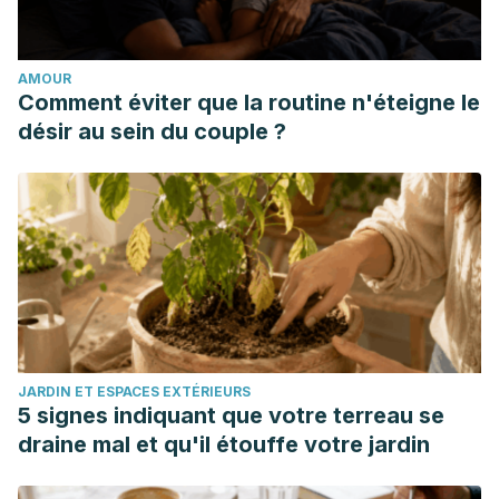
https://doi.org/10.4321/s0213-12852011000400005
Radich Michea, A. (2003). Quiste Odontogénico
AMOUR
calcificante asociado a Odontoma Fibrodontoma
Comment éviter que la routine n'éteigne le
ameloblástico ¿ Versatilidad diagnóstica? Informe de caso
désir au sein du couple ?
clínico con seguimiento a siete años sin recidiva. Revista
de La Facultad de Odontología Universidad de Valparaíso.
JARDIN ET ESPACES EXTÉRIEURS
5 signes indiquant que votre terreau se
draine mal et qu'il étouffe votre jardin