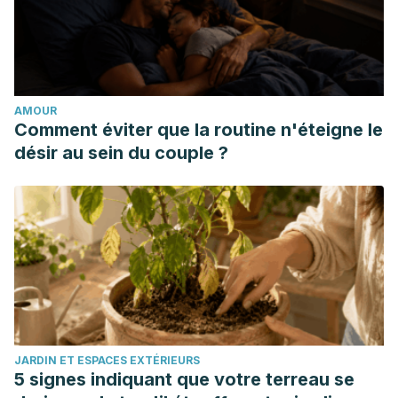
https://www.ncbi.nlm.nih.gov/pubmed/6113434
Gastroenterologia, O. M. de. (2012). Diarrea aguda en
adultos y niños : una perspectiva mundial.
Guia practica de la Organizacion Mundial de
AMOUR
Gastroenterologia.
Comment éviter que la routine n'éteigne le
Paulina Canales, R., & Francisco Alliende, G. (2012). Diarrea
désir au sein du couple ?
crónica en el niño. Revista Chilena de Pediatria.
https://doi.org/10.4067/S0370-41062012000200010
Drugs and Lactation Database (LactMed) [Internet].
Bethesda (MD): National Library of Medicine (US); 2006–.
Chamomile. 2021 Feb 15.
Fox MJ, Ahuja KD, Robertson IK, Ball MJ, Eri RD. Can
probiotic yogurt prevent diarrhoea in children on
antibiotics? A double-blind, randomised, placebo-
JARDIN ET ESPACES EXTÉRIEURS
controlled study. BMJ Open. 2015 Jan 14;5(1):e006474.
5 signes indiquant que votre terreau se
Becker B, Kuhn U, Hardewig-Budny B. Double-blind,