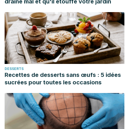
draine mal et qu'il étouffe votre jardin
randomized evaluation of clinical efficacy and tolerability
of an apple pectin-chamomile extract in children with
unspecific diarrhea. Arzneimittelforschung.
2006;56(6):387-93.
DESSERTS
Recettes de desserts sans œufs : 5 idées
sucrées pour toutes les occasions