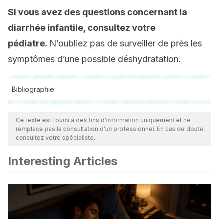
Si vous avez des questions concernant la
diarrhée infantile, consultez votre
pédiatre.
N’oubliez pas de surveiller de près les
symptômes d’une possible déshydratation.
Bibliographie
Toutes les sources citées ont été examinées en profondeur
par notre équipe pour garantir leur qualité, leur fiabilité, leur
Ce texte est fourni à des fins d'information uniquement et ne
remplace pas la consultation d'un professionnel. En cas de doute,
actualité et leur validité. La bibliographie de cet article a été
consultez votre spécialiste.
considérée comme fiable et précise sur le plan académique
Interesting Articles
ou scientifique
WebMD. What is Chamomile?
https://www.webmd.com/diet/supplement-guide-chamomile
NCBI. (1981). Rice water in treatment of infantile
gastroenteritis.