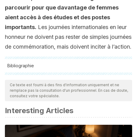
parcourir pour que davantage de femmes
aient accès à des études et des postes
importants.
Les journées internationales en leur
honneur ne doivent pas rester de simples journées
de commémoration, mais doivent inciter à l’action.
Bibliographie
Toutes les sources citées ont été examinées en profondeur
par notre équipe pour garantir leur qualité, leur fiabilité, leur
Ce texte est fourni à des fins d'information uniquement et ne
remplace pas la consultation d'un professionnel. En cas de doute,
actualité et leur validité. La bibliographie de cet article a été
consultez votre spécialiste.
considérée comme fiable et précise sur le plan académique
Interesting Articles
ou scientifique
Comfort, Nathaniel C. “From controlling elements to
transposons: Barbara McClintock and the Nobel Prize.”
TRENDS in Genetics 17.8 (2001): 475-478.