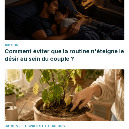
Calderón, María José. “Día Internacional de la Mujer y la
Niña en la Ciencia.” Revista Española de Física 31.1 (2017):
23.
Lorente, Mercedes Mollá. “11 de febrero, día internacional
de la mujer y la niña en ciencia.” Astronomía 236 (2019):
AMOUR
76-77.
Comment éviter que la routine n'éteigne le
Elion, Gertrude B. “Nobel Lecture. The purine path to
désir au sein du couple ?
chemotherapy.” Bioscience reports 9.5 (1989): 509-529.
McGrayne, Sharon Bertsch. Nobel Prize women in science:
Their lives, struggles, and momentous discoveries. Birch
Lane Press, 1993.
JARDIN ET ESPACES EXTÉRIEURS