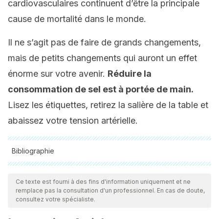
cardiovasculaires continuent d’être la principale
cause de mortalité dans le monde.
Il ne s’agit pas de faire de grands changements,
mais de petits changements qui auront un effet
énorme sur votre avenir.
Réduire la
consommation de sel est à portée de main.
Lisez les étiquettes, retirez la salière de la table et
abaissez votre tension artérielle.
Bibliographie
Toutes les sources citées ont été examinées en profondeur
par notre équipe pour garantir leur qualité, leur fiabilité, leur
Ce texte est fourni à des fins d'information uniquement et ne
remplace pas la consultation d'un professionnel. En cas de doute,
actualité et leur validité. La bibliographie de cet article a été
consultez votre spécialiste.
considérée comme fiable et précise sur le plan académique