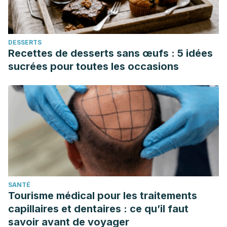
nutricional.
Diaeta
,
35
(159), 09-16.
Powles, J., Fahimi, S., Micha, R., Khatibzadeh, S., Shi, P.,
Ezzati, M., … & Global Burden of Diseases Nutrition and
DESSERTS
Chronic Diseases Expert Group (NutriCoDE. (2013). Global,
Recettes de desserts sans œufs : 5 idées
regional and national sodium intakes in 1990 and 2010: a
sucrées pour toutes les occasions
systematic analysis of 24 h urinary sodium excretion and
dietary surveys worldwide.
BMJ open
,
3
(12), e003733.
Rastogi, S., Mohan Pandey, M., & Kumar Singh Rawat, A.
(2017). Spices: Therapeutic potential in cardiovascular
health.
Current Pharmaceutical Design
,
23
(7), 989-998.
Schimidel-Oliveira, L., Schade-Coelho, J., Herzog-Siqueira,
J., Teixeira-Santana, N. M., Silva-Pereira, T. S., & Bisi-
Molina, M. D. C. (2019). Relación sodio/potasio urinario y
SANTÉ
consumo de condimentos industrializados y alimentos
Tourisme médical pour les traitements
ultraprocesados.
Nutrición Hospitalaria
,
36
(1), 125-132.
capillaires et dentaires : ce qu’il faut
savoir avant de voyager