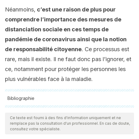
Néanmoins,
c’est une raison de plus pour
comprendre l’importance des mesures de
distanciation sociale en ces temps de
pandémie de coronavirus
ainsi que la notion
de responsabilité citoyenne
. Ce processus est
rare, mais il existe. Il ne faut donc pas l’ignorer, et
ce, notamment pour protéger les personnes les
plus vulnérables face à la maladie.
Bibliographie
Toutes les sources citées ont été examinées en profondeur
par notre équipe pour garantir leur qualité, leur fiabilité, leur
Ce texte est fourni à des fins d'information uniquement et ne
remplace pas la consultation d'un professionnel. En cas de doute,
actualité et leur validité. La bibliographie de cet article a été
consultez votre spécialiste.
considérée comme fiable et précise sur le plan académique