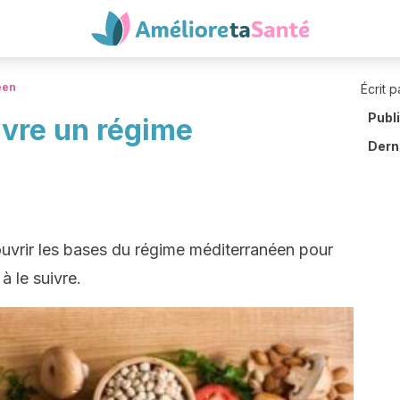
éen
Écrit p
Publ
ivre un régime
Derni
ouvrir les bases du régime méditerranéen pour
 le suivre.