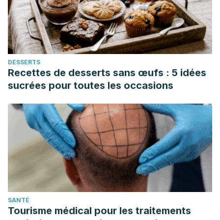
(NutriNet-Santé).
British Medical Journal
. Mayo 2019.
Veldhorst M, et al. Gluconeogenesis and Energy
Expenditure After a High-Protein, Carbohydrate-Free Diet.
American Journal of Clinical Nutrition
. Setiembre 2009.
DESSERTS
90(3):519-526.
Recettes de desserts sans œufs : 5 idées
sucrées pour toutes les occasions
SANTÉ
Tourisme médical pour les traitements