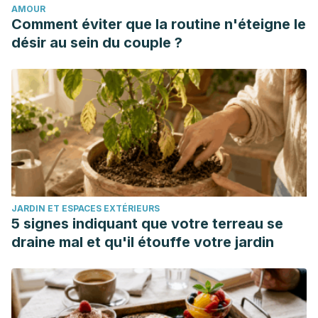
AMOUR
Diciembre 2017. 10(8):1275-1296.
Comment éviter que la routine n'éteigne le
Osilla E, Sharma S. Calories.
Stat Pearls Publishing
. Enero
désir au sein du couple ?
2020.
Pérez Martínez P et al. Lifestyle recommendations for the
prevention and management of metabolic syndrome: an
international panel recommendation. Nutrition Reviews.
Mayo 2017. 75(5):307-326.
Poti J.M et al. Ultra-processed Food Intake and Obesity:
What Really Matters for Health – Processing or Nutrient
Content?.
Current Obesity Reports
. Diciembre
JARDIN ET ESPACES EXTÉRIEURS
2017.6(4):420-431.
5 signes indiquant que votre terreau se
Prinz Ph. The role of dietary sugars in health: molecular
draine mal et qu'il étouffe votre jardin
composition or just calories?.
European Journal of Clinical
Nutrition
. Febrero 2019. 73(9):1216-1223.
Srour B, et al. Ultra-processed food intake and risk of
cardiovascular disease: prospective cohort study