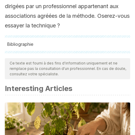
dirigées par un professionnel appartenant aux
associations agréées de la méthode. Oserez-vous
essayer la technique ?
Bibliographie
Toutes les sources citées ont été examinées en profondeur
par notre équipe pour garantir leur qualité, leur fiabilité, leur
Ce texte est fourni à des fins d'information uniquement et ne
remplace pas la consultation d'un professionnel. En cas de doute,
actualité et leur validité. La bibliographie de cet article a été
consultez votre spécialiste.
considérée comme fiable et précise sur le plan académique
Interesting Articles
ou scientifique
Blackburn J. Trager ®: En la mesa – Parte 3. Revista de
Terapias Corporales y de Movimientos. Vol. 8. Núm. 3. pp.
178-188. Reino Unido; 2004.
https://www.mendeley.com/catalogue/b167a89b-16de-
34d4-b5be-52a7c20dceda/?