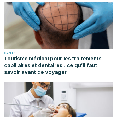
osteopática. Vol. 10. Núm. 3. pp. 25-30. Alemania; 2009.
https://www.mendeley.com/catalogue/d7802995-a036-
3709-bec0-4fcf8eeb2836/?
utm_source=desktop&utm_medium=1.19.4&utm_campaign=o
9759-4dba-a883-6e8f00d912b0%7D
Milton Trager, M.D. y su trabajo. Trager International.
https://www.trager.com/trager-history
SANTÉ
Qué es Trager ®. Asociación Método Trager España.
Tourisme médical pour les traitements
España. https://www.trager.es/que-es-trager/
capillaires et dentaires : ce qu’il faut
savoir avant de voyager