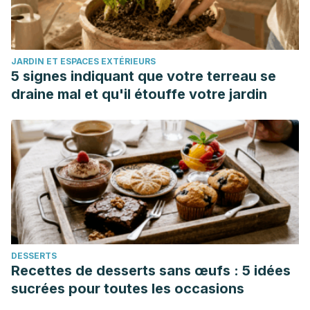
utm_source=desktop&utm_medium=1.19.4&utm_campaign=op
44ac-4abf-8450-005965a09e82%7D
Blackburn J. Trager ®. Mentastics ®. Presencia en
JARDIN ET ESPACES EXTÉRIEURS
movimiento – Parte 4. Revista de Terapias Corporales y de
5 signes indiquant que votre terreau se
Movimientos. Vol. 8. Núm. 4. pp. 265-277. Reino Unido;
draine mal et qu'il étouffe votre jardin
2004.
https://www.sciencedirect.com/science/article/abs/pii/S13
Cosco T, Firth J, Rosenbaum S, Salum G, Schuch F, Stubbs
B, Vancampfort D, Veroneses N. Un examen de los efectos
ansiolíticos del ejercicio para personas con ansiedad y
trastornos relacionados con el estrés: un metanálisis.
Investigación en Psiquiatría. Vol. 249. pp. 102-108. Estados
Unidos; 2017.
DESSERTS
https://www.sciencedirect.com/science/article/abs/pii/S016
Recettes de desserts sans œufs : 5 idées
via%3Dihub
sucrées pour toutes les occasions
Heil M. Integración psicofísica de Trager ®. Medicina