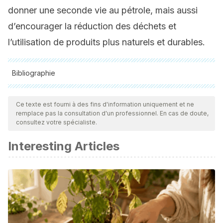
donner une seconde vie au pétrole, mais aussi
d’encourager la réduction des déchets et
l’utilisation de produits plus naturels et durables.
Bibliographie
Toutes les sources citées ont été examinées en profondeur
par notre équipe pour garantir leur qualité, leur fiabilité, leur
Ce texte est fourni à des fins d'information uniquement et ne
remplace pas la consultation d'un professionnel. En cas de doute,
actualité et leur validité. La bibliographie de cet article a été
consultez votre spécialiste.
considérée comme fiable et précise sur le plan académique
Interesting Articles
ou scientifique
Bhardwaj, S., Passi, S. J., Misra, A., Pant, K. K., Anwar, K.,
Pandey, R. M., & Kardam, V. (2016). Effect of
heating/reheating of fats/oils, as used by Asian Indians, on
trans fatty acid formation.
Food chemistry
,
212
, 663–670.
https://pubmed.ncbi.nlm.nih.gov/27374582/.