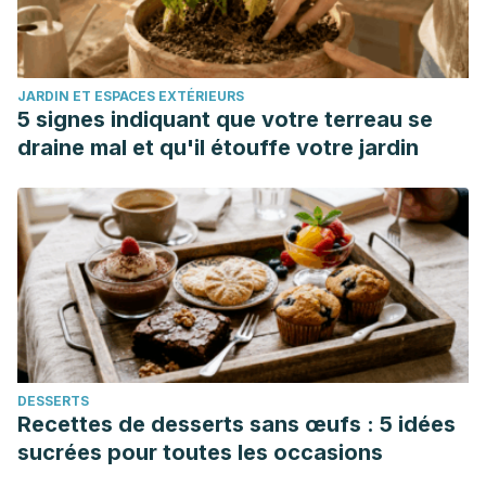
Instituto Nacional del Cáncer (2017).
Acrilamida y el Riesgo
de Cáncer
. Consultado el 02 de junio de 2023.
https://www.cancer.gov/espanol/cancer/causas-
JARDIN ET ESPACES EXTÉRIEURS
prevencion/riesgo/dieta/hoja-informativa-acrilamida.
5 signes indiquant que votre terreau se
Ng, C. Y., Leong, X. F., Masbah, N., Adam, S. K., Kamisah, Y.,
draine mal et qu'il étouffe votre jardin
& Jaarin, K. (2014). Heated vegetable oils and
cardiovascular disease risk factors.
Vascular
Pharmacology
,
61
(1), 1–9.
https://pubmed.ncbi.nlm.nih.gov/24632108/.
Organización de Consumidores y Usuarios (2022, Octubre
26).
Fritos con el aceite
. Consultado el 02 de junio de 2023.
https://www.ocu.org/alimentacion/aceite-
oliva/informe/aceite-y-freidoras.
DESSERTS
Perumalla, R., & Subramanyam, R. (2016). Evaluation of the
Recettes de desserts sans œufs : 5 idées
deleterious health effects of consumption of repeatedly
sucrées pour toutes les occasions
heated vegetable oil.
Toxicology reports
,
3
, 636–643.