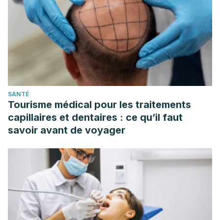
CONTRA MANUAL.
Revista de la Academia Mexicana de
Odontología Pediátrica
,
31
(S1), 19-20.
Luzuriaga Romero, A. L. (2018).
Tratamiento de pulpectomía
en dientes temporarios con técnica rotatoria instrumentada
y técnica no instrumentada
(Bachelor’s thesis, Universidad
de Guayaquil. Facultad Piloto de Odontología).
Centeno, J. E. O., & Hernández, D. G. (2020). Pulpotomia o
SANTÉ
Pulpectomia: Éxito clínico y radiográfico en dientes
Tourisme médical pour les traitements
temporales.
Revista de Salud Pública
,
24
(3), 8-17.
capillaires et dentaires : ce qu’il faut
Calderon Arellano, K. L. (2021).
Éxito y fracaso de
savoir avant de voyager
tratamientos de pulpotomía
(Bachelor’s thesis, Universidad
de Guayaquil. Facultad Piloto de Odontología).
Garza, N. P. R., Menéndez, A. M. L., & Llop, M. R. (2022).
Pulpotomía en dentición primaria: un análisis bibliométrico
de 57 años.
Revista de Odontopediatría
Latinoamericana
,
12
(1).