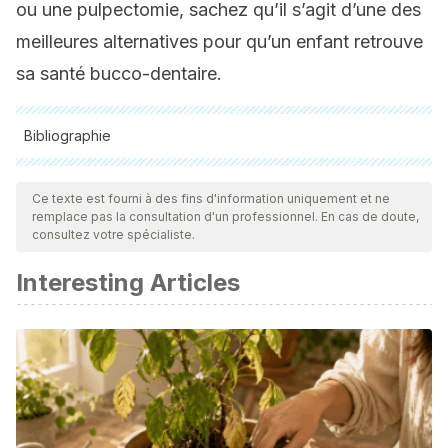
ou une pulpectomie, sachez qu’il s’agit d’une des
meilleures alternatives pour qu’un enfant retrouve
sa santé bucco-dentaire.
Bibliographie
Toutes les sources citées ont été examinées en profondeur
par notre équipe pour garantir leur qualité, leur fiabilité, leur
Ce texte est fourni à des fins d'information uniquement et ne
remplace pas la consultation d'un professionnel. En cas de doute,
actualité et leur validité. La bibliographie de cet article a été
consultez votre spécialiste.
considérée comme fiable et précise sur le plan académique
Interesting Articles
ou scientifique
Oliveira-del Rio, J. A., Mendoza-Castro, A. M., & Alvarado-
Solórzano, A. M. (2017). Endodoncia en dientes
temporales. Pulpotomía.
Polo del Conocimiento
,
2
(6), 1288-
1297.
Yoshpe, M., Kaufman, A. Y., Lin, S., & Ashkenazi, M. (2021).