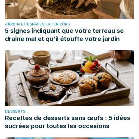
Regenerative endodontics: a promising tool to promote
periapical healing and root maturation of necrotic immature
permanent molars with apical periodontitis using platelet-
JARDIN ET ESPACES EXTÉRIEURS
rich fibrin (PRF).
European Archives of Paediatric
5 signes indiquant que votre terreau se
Dentistry
,
22
(3), 527-534.
draine mal et qu'il étouffe votre jardin
Popoola, B. O., Ayebameru, O. E., & Olanloye, O. M. (2018).
Endodontic treatment in children: a five-year retrospective
study of cases seen at the University College Hospital,
Ibadan, Nigeria.
Annals of Ibadan postgraduate
medicine
,
16
(2), 136-141.
Goyal, V. (2022). Pediatric Endodontics.
International
Journal of Clinical Pediatric Dentistry
,
15
(Suppl 1), S1.
Valverde Moya, E. (2022). Biopulpectomia en niños de 9
DESSERTS
años de edad.
Recettes de desserts sans œufs : 5 idées
Santana-Sandoval, L. A., Pérez-Pérez, M., & Herrera-
sucrées pour toutes les occasions
Camacho, J. (2019). 36. PULPECTOMIA ROTATORIA