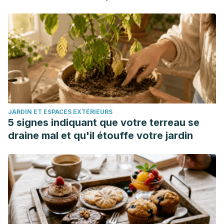
Fall;18(Suppl1):68-89. doi: 10.22037/ijpr.2019.112501.13795.
PMID: 32802090; PMCID: PMC7393038.
Zhang Y, Jin L, Liu J, Wang W, Yu H, Li J, Chen Q, Wang T.
Effect and mechanism of dioscin from Dioscorea spongiosa
on uric acid excretion in animal model of hyperuricemia. J
Ethnopharmacol. 2018 Mar 25;214:29-36. doi:
10.1016/j.jep.2017.12.004. Epub 2017 Dec 9. PMID: 29233733.
JARDIN ET ESPACES EXTÉRIEURS
5 signes indiquant que votre terreau se
draine mal et qu'il étouffe votre jardin