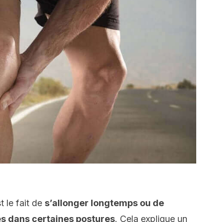
t le fait de
s’allonger longtemps ou de
s dans certaines postures
. Cela explique un