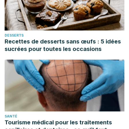
https://doi.org/10.1080/10575630008041228
Ulbricht C, Basch E, Cheung L, Goldberg H, Hammerness P,
Isaac R, Khalsa KP, Romm A, Rychlik I, Varghese M,
Weissner W, Windsor RC, Wortley J. An evidence-based
DESSERTS
systematic review of elderberry and elderflower
Recettes de desserts sans œufs : 5 idées
(Sambucus nigra) by the Natural Standard Research
sucrées pour toutes les occasions
Collaboration. J Diet Suppl. 2014 Mar;11(1):80-120. doi:
10.3109/19390211.2013.859852. Epub 2014 Jan 10. PMID:
24409980.
SANTÉ
Tourisme médical pour les traitements