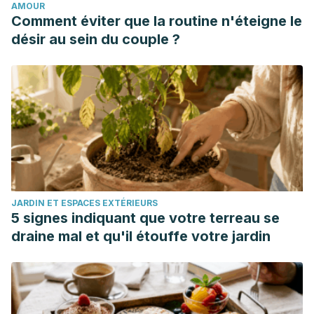
AMOUR
(Sambucus nigra) supplementation effectively treats upper
Comment éviter que la routine n'éteigne le
respiratory symptoms: A meta-analysis of randomized,
désir au sein du couple ?
controlled clinical trials. Complement Ther Med. 2019
Feb;42:361-365. doi: 10.1016/j.ctim.2018.12.004. Epub 2018
Dec 18. PMID: 30670267.
Grajales B, Botero M, Ramírez J. Características, manejo,
usos y beneficios del saúco (Sambucus nigra L.) con
énfasis en su implementación en sistemas silvopastoriles
del Trópico Alto. Revista de Investigación Agraria y
Ambiental, 2015; 6(1): 155-168.
JARDIN ET ESPACES EXTÉRIEURS
Muñoz O, Montes M, Wilkomirsky T. Plantas medicinales de
5 signes indiquant que votre terreau se
uso en Chile: química y farmacología. Santiago: Universidad
draine mal et qu'il étouffe votre jardin
de Chile, 2004.
Dellagreca, M., Fiorentino, A., Monaco, P., Previtera, L., &
Simonet, A. M. (2000). Cyanogenic Glycosides from
Sambucus Nigra. Natural Product Letters, 14(3), 175–182.