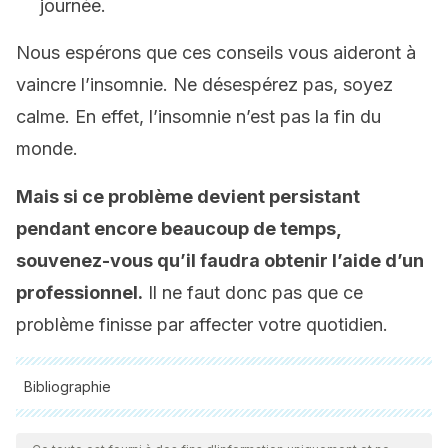
journée.
Nous espérons que ces conseils vous aideront à
vaincre l’insomnie. Ne désespérez pas, soyez
calme. En effet, l’insomnie n’est pas la fin du
monde.
Mais si ce problème devient persistant
pendant encore beaucoup de temps,
souvenez-vous qu’il faudra obtenir l’aide d’un
professionnel.
Il ne faut donc pas que ce
problème finisse par affecter votre quotidien.
Bibliographie
Toutes les sources citées ont été examinées en profondeur
par notre équipe pour garantir leur qualité, leur fiabilité, leur