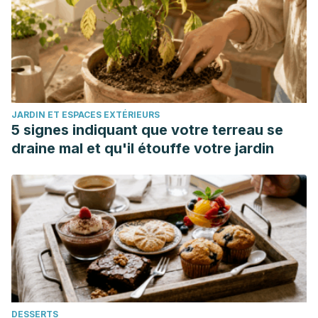
BUSINESS MANAGEMENT.
https://doi.org/10.5897/AJBM11.314
Insomnio | National Heart, Lung, and Blood Institute (NHLBI).
Retrieved 5 July 2020, from
https://www.nhlbi.nih.gov/health-topics/espanol/insomnio
Ong, J. C., Manber, R., Segal, Z., Xia, Y., Shapiro, S., &
JARDIN ET ESPACES EXTÉRIEURS
Wyatt, J. K. (2014). A randomized controlled trial of
5 signes indiquant que votre terreau se
mindfulness meditation for chronic insomnia.
Sleep
,
37
(9),
draine mal et qu'il étouffe votre jardin
1553-1563.
Insomnio – Síntomas y causas – Mayo Clinic. (2016).
Retrieved 5 July 2020, from https://www.mayoclinic.org/es-
es/diseases-conditions/insomnia/symptoms-causes/syc-
20355167
DESSERTS