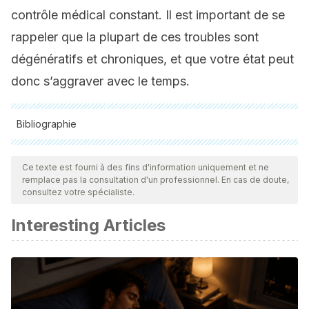
contrôle médical constant. Il est important de se
rappeler que la plupart de ces troubles sont
dégénératifs et chroniques, et que votre état peut
donc s’aggraver avec le temps.
Bibliographie
Toutes les sources citées ont été examinées en profondeur
par notre équipe pour garantir leur qualité, leur fiabilité, leur
Ce texte est fourni à des fins d'information uniquement et ne
remplace pas la consultation d'un professionnel. En cas de doute,
actualité et leur validité. La bibliographie de cet article a été
consultez votre spécialiste.
considérée comme fiable et précise sur le plan académique
Interesting Articles
ou scientifique
American Heart Association. What is Cardiovascular
Disease? [Internet]. www.heart.org. 2017. Available from:
https://www.heart.org/en/health-topics/consumer-
healthcare/what-is-cardiovascular-disease.