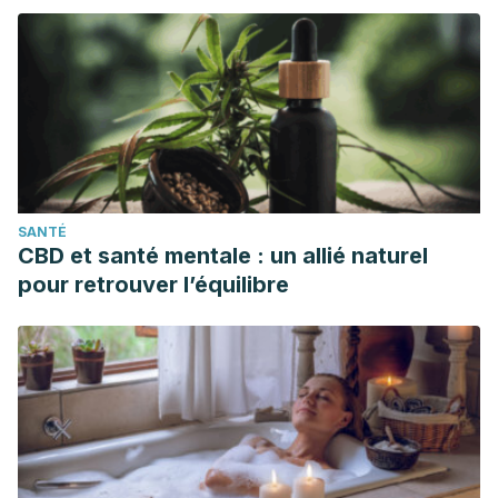
coraz%C3%B3n-y-los-vasos-
sangu%C3%ADneos/miocardiopat%C3%ADa/introducci%C3
a-la-miocardiopat%C3%ADa.
CURTO, SERGIO, Omar Prats, and MARIO ZELARAYAN.
“Mortalidad por enfermedades cardiovasculares: Uruguay,
2009.”
Revista Uruguaya de Cardiología
26.3 (2011): 189-
196.
SANTÉ
CBD et santé mentale : un allié naturel
pour retrouver l’équilibre