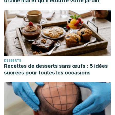
draine mal et qu'il étouffe votre jardin
M et al. Guía ESC/ESH 2018 sobre el diagnóstico y
tratamiento de la hipertensión arterial. Revista Española de
Cardiología. 2019;72(2):1-78.
Martínez-Paz, E., Gonzalo Barge-Caballero, and María
Generosa Crespo-Leiro. “Protocolo diagnóstico de las
miocardiopatías genéticas.”
Medicine-Programa de
Formación Médica Continuada Acreditado
12.43 (2017):
2585-2588.
DESSERTS
Chen M. Coronary heart disease [Internet]. MedlinePlus
Recettes de desserts sans œufs : 5 idées
Medical Encyclopedia. 2020. Available from:
sucrées pour toutes les occasions
https://medlineplus.gov/ency/article/007115.htm.
Sionis A, Sionis Green A, Manito Lorite N, Bueno H, Coca
Payeras A, Díaz Molina B et al. Comentarios a la guía ESC
2016 sobre el diagnóstico y tratamiento de la insuficiencia
cardíaca aguda y crónica. Revista Española de Cardiología.
2016;69(12):1119-1125.