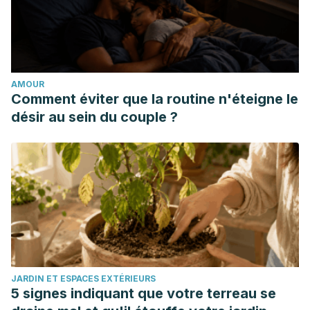
Mesa, Isis Laura Vázquez, et al. “Caracterización de la
epistaxis.”
Revista Cubana de Otorrinolaringología y Cirugía
de Cabeza y Cuello
3.2 (2019).
Valentín Rodríguez, Aymara. “Cardiopatías congénitas en
AMOUR
edad pediátrica, aspectos clínicos y
Comment éviter que la routine n'éteigne le
epidemiológicos.”
Revista Médica Electrónica
40.4 (2018):
désir au sein du couple ?
1083-1099.
Castro, Sofía Teresa Valdez, Antonella Fanny Montenegro
Villavicencio, and Lucía Andrea Jiménez Rivera.
“Cardiopatía reumática diagnóstico y
tratamiento.”
RECIAMUC
3.4 (2019): 41-55.
Ciapponi, Agustín, et al. “Carga de enfermedad de la
insuficiencia cardiaca en América Latina: revisión
sistemática y metanálisis.”
Revista Española de
JARDIN ET ESPACES EXTÉRIEURS
Cardiología
69.11 (2016): 1051-1060.
5 signes indiquant que votre terreau se
Williams B, Mancia G, Spiering W, Rosei E, Azizi M, Burnier