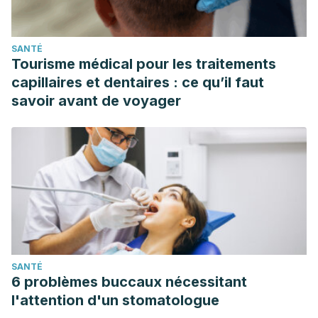
Personal de Mayo Clinic. Enfermedad cardíaca congénita
en adultos [Internet]. Mayo Clinic. 2018. Available from:
SANTÉ
https://www.mayoclinic.org/es-es/diseases-
Tourisme médical pour les traitements
conditions/adult-congenital-heart-disease/symptoms-
capillaires et dentaires : ce qu’il faut
causes/syc-20355456.
savoir avant de voyager
Cáceres G, Aceval S, Campos G, Ponce L, Echavarría M.
Fiebre Reumática. Revista de Posgrado de la VIa Cátedra
de Medicina. 2009;194:14-20.
Coll Muñoz, Yanier, Francisco Valladares Carvajal, and
Claudio González Rodríguez. “Infarto agudo de miocardio.
Actualización de la Guía de Práctica Clínica.”
Revista
Finlay
6.2 (2016): 170-190.
Suboc T. Introducción a la miocardiopatía – Trastornos del
SANTÉ
corazón y los vasos sanguíneos [Internet]. Manual MSD
6 problèmes buccaux nécessitant
versión para público general. 2019. Available from:
l'attention d'un stomatologue
https://www.msdmanuals.com/es-ve/hogar/trastornos-del-