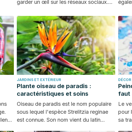
garder un œil sur les réseaux sociaux.…
égale
JARDINS ET EXTÉRIEUR
DÉCOR
Plante oiseau de paradis :
Peind
caractéristiques et soins
faut
ons
Oiseau de paradis est le nom populaire
Le ve
ge.
sous lequel l'espèce Strelitzia reginae
pour l
lente
est connue. Son nom vient du latin
sa tr
reginae,…