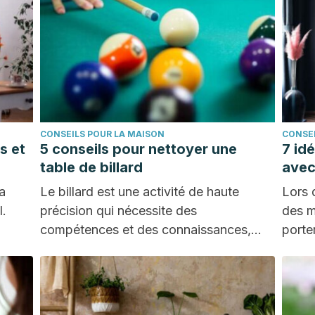
CONSEILS POUR LA MAISON
CONSEI
s et
5 conseils pour nettoyer une
7 id
table de billard
avec
la
Le billard est une activité de haute
Lors 
l.
précision qui nécessite des
des m
compétences et des connaissances,
porte
ainsi qu'une série d'outils qui…
contr