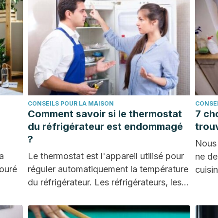
CONSEILS POUR LA MAISON
CONSEI
Comment savoir si le thermostat
7 ch
du réfrigérateur est endommagé
trou
?
Nous 
la
Le thermostat est l'appareil utilisé pour
ne de
touré
réguler automatiquement la température
cuisi
du réfrigérateur. Les réfrigérateurs, les
endro
appareils de chauffage et les…