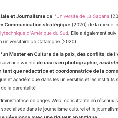
ale et Journalisme
de l'
Université de La Sabana
(201
en Communication stratégique
(2020) de la même ins
lytechnique d'Amérique du Sud
. Elle a également suiv
n universitaire de Catalogne (2020).
 d'un Master en Culture de la paix, des conflits, de 
suivi une variété
de cours en photographie,
marketi
 tant que rédactrice et
coordonnatrice de la com
que et académique dans les universités et les instituts 
t de la parentalité.
administratrice de pages Web, consultante en réseaux 
 spécialisée dans le journalisme culturel et le journal
lle développe avec une rigueur analytique
.