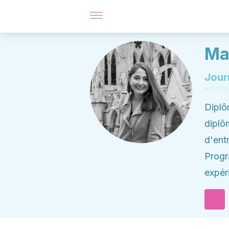
Ma
Jour
Diplô
diplô
d'ent
Progr
expér