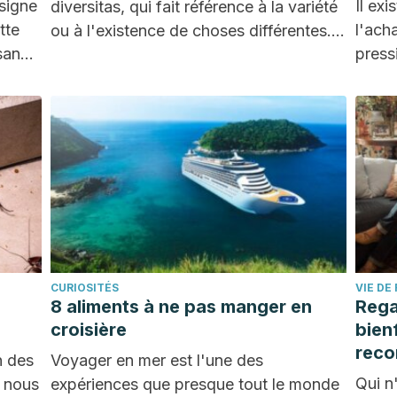
signe
Il ex
diversitas, qui fait référence à la variété
tte
l'ach
ou à l'existence de choses différentes.
sans
press
Chez…
CURIOSITÉS
VIE DE
8 aliments à ne pas manger en
Rega
croisière
bien
rec
n des
Voyager en mer est l'une des
Qui n
e nous
expériences que presque tout le monde