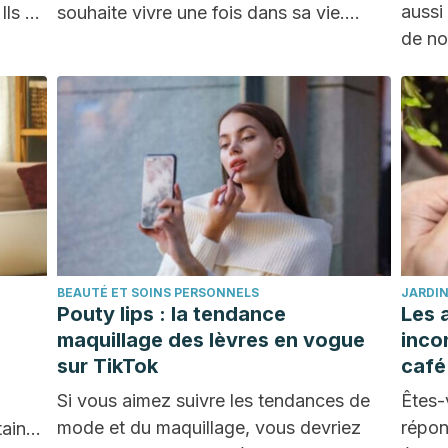
aussi
Ils se
souhaite vivre une fois dans sa vie.
de no
C'est…
BEAUTÉ ET SOINS PERSONNELS
JARDIN
Pouty lips : la tendance
Les 
maquillage des lèvres en vogue
inco
sur TikTok
café
Si vous aimez suivre les tendances de
Êtes-
mode et du maquillage, vous devriez
répon
taines