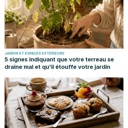
in human plasma proteome across lifespan are linked to
disease.
bioRxiv
, 751115.
Alvarado García Alejandra María, Salazar Maya Ángela
María. Análisis del concepto de envejecimiento.
Gerokomos [Internet]. 2014 Jun [citado 2022 Abr 14] ;
25( 2 ): 57-62. Disponible en:
JARDIN ET ESPACES EXTÉRIEURS
http://scielo.isciii.es/scielo.php?
5 signes indiquant que votre terreau se
script=sci_arttext&pid=S1134-
draine mal et qu'il étouffe votre jardin
928X2014000200002&lng=es.
https://dx.doi.org/10.4321/S1134-928X2014000200002.