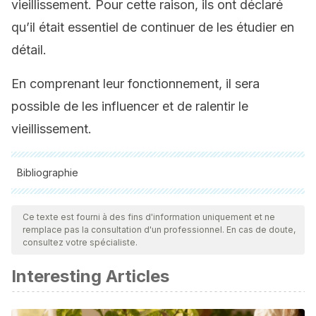
vieillissement. Pour cette raison, ils ont déclaré
qu’il était essentiel de continuer de les étudier en
détail.
En comprenant leur fonctionnement, il sera
possible de les influencer et de ralentir le
vieillissement.
Bibliographie
Toutes les sources citées ont été examinées en profondeur
par notre équipe pour garantir leur qualité, leur fiabilité, leur
Ce texte est fourni à des fins d'information uniquement et ne
remplace pas la consultation d'un professionnel. En cas de doute,
actualité et leur validité. La bibliographie de cet article a été
consultez votre spécialiste.
considérée comme fiable et précise sur le plan académique
Interesting Articles
ou scientifique
Lehallier, B., Gate, D., Schaum, N., Nanasi, T., Lee, S. E.,
Yousef, H., … & Wyss-Coray, T. (2019). Undulating changes