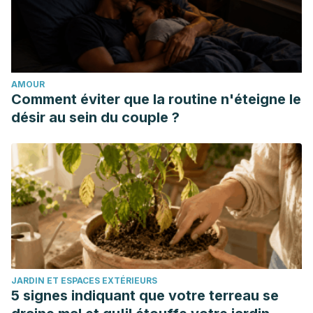
Park, K. Y., & Jeong, J. K. (2015). Kimchi (Korean Fermented
Vegetables) as a Probiotic Food. In Probiotics, Prebiotics,
and Synbiotics: Bioactive Foods in Health Promotion.
https://doi.org/10.1016/B978-0-12-802189-7.00026-5
AMOUR
Marco, M. L., Heeney, D., Binda, S., Cifelli, C. J., Cotter, P. D.,
Comment éviter que la routine n'éteigne le
Foligné, B., … Hutkins, R. (2017). Health benefits of
désir au sein du couple ?
fermented foods: microbiota and beyond. Current Opinion
in Biotechnology. https://doi.org/10.1016/j.copbio.2016.11.010
Park, K. Y., Kim, H. Y., & Jeong, J. K. (2016). Kimchi and Its
Health Benefits. In Fermented Foods in Health and Disease
Prevention. https://doi.org/10.1016/B978-0-12-802309-
9.00020-0
Choi, H. J., Lee, N. K., & Paik, H. D. (2015). Health benefits of
lactic acid bacteria isolated from kimchi, with respect to
JARDIN ET ESPACES EXTÉRIEURS
immunomodulatory effects. Food Science and
5 signes indiquant que votre terreau se
Biotechnology. https://doi.org/10.1007/s10068-015-0102-3