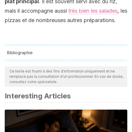
plat principal
. Il est souvent servi avec du riz,
mais il accompagne aussi
très bien les salades
, les
pizzas et de nombreuses autres préparations.
Bibliographie
Toutes les sources citées ont été examinées en profondeur
par notre équipe pour garantir leur qualité, leur fiabilité, leur
Ce texte est fourni à des fins d'information uniquement et ne
remplace pas la consultation d'un professionnel. En cas de doute,
actualité et leur validité. La bibliographie de cet article a été
consultez votre spécialiste.
considérée comme fiable et précise sur le plan académique
Interesting Articles
ou scientifique
Park, K.-Y., Jeong, J.-K., Lee, Y.-E., & Daily, J. W. (2014).
Health Benefits of Kimchi (Korean Fermented Vegetables)
as a Probiotic Food. Journal of Medicinal Food.
https://doi.org/10.1089/jmf.2013.3083