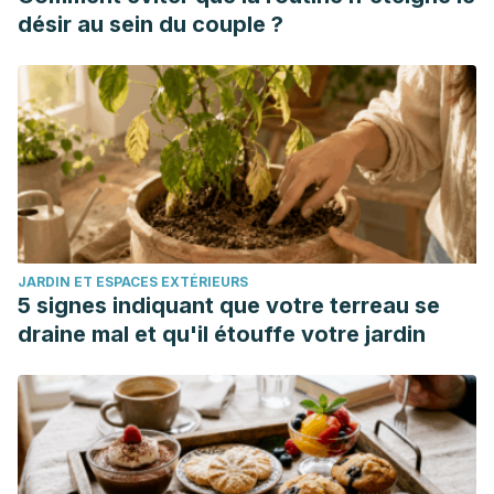
https://doi.org/10.1093/oxfordjournals.aje.a112977
désir au sein du couple ?
JARDIN ET ESPACES EXTÉRIEURS
5 signes indiquant que votre terreau se
draine mal et qu'il étouffe votre jardin