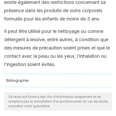
existe également des restrictions concernant sa
présence dans les produits de soins corporels
formulés pour les enfants de moins de 3 ans.
Il peut être utilisé pour le nettoyage ou comme
détergent à lessive, entre autres, à condition que
des mesures de précaution soient prises et que le
contact avec la peau ou les yeux, l’inhalation ou
l’ingestion soient évités.
Bibliographie
Toutes les sources citées ont été examinées en profondeur
par notre équipe pour garantir leur qualité, leur fiabilité, leur
Ce texte est fourni à des fins d'information uniquement et ne
remplace pas la consultation d'un professionnel. En cas de doute,
actualité et leur validité. La bibliographie de cet article a été
consultez votre spécialiste.
considérée comme fiable et précise sur le plan académique