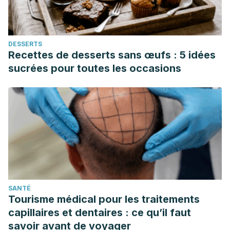
respiratory effects of sodium borate particulate exposures.
Environmental Health Perspectives. 1994; 102(suppl): 119-
128.
DESSERTS
Recettes de desserts sans œufs : 5 idées
sucrées pour toutes les occasions
SANTÉ
Tourisme médical pour les traitements
capillaires et dentaires : ce qu’il faut
savoir avant de voyager