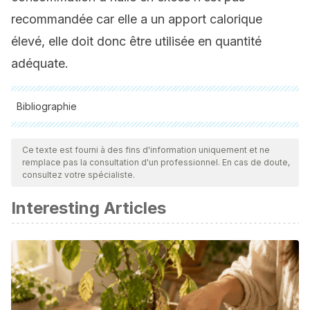
recommandée car elle a un apport calorique
élevé, elle doit donc être utilisée en quantité
adéquate.
Bibliographie
Toutes les sources citées ont été examinées en profondeur
par notre équipe pour garantir leur qualité, leur fiabilité, leur
Ce texte est fourni à des fins d'information uniquement et ne
remplace pas la consultation d'un professionnel. En cas de doute,
actualité et leur validité. La bibliographie de cet article a été
consultez votre spécialiste.
considérée comme fiable et précise sur le plan académique
Interesting Articles
ou scientifique
Torres Morales B, Coutiño Estrada B, Muñoz Orozco A,
Santacruz Varela A, Mejía Contreras O. Selección para
contenido de aceite en el grano de variedades de maíz
de la raza comiteco de chiapas, México. Rev Agroc.2010;
44: 679-689.