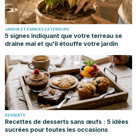
Alezones J, Ávila M, Chassaigne A, Barrientos V.
Caracterización del perfil de ácidos grasos en granos de
híbridos de maíz blanco cultivados en Venezuela. ALAN
JARDIN ET ESPACES EXTÉRIEURS
[Internet]. 2010 Dic [citado 2020 Mayo 31] ; 60(4): 397-
5 signes indiquant que votre terreau se
404. Disponible en: http://ve.scielo.org/scielo.php?
draine mal et qu'il étouffe votre jardin
script=sci_arttext&pid=S0004-
06222010000400012&lng=es.
INTA. Mejoramiento genético del perfil de ácidos grasos
del aceite de maíz.
Rev de Invest Agrop.2018;
45
(
2).
Disponible en:
https://www.redalyc.org/jatsRepo/864/86460707001/html/ind
DESSERTS
Recettes de desserts sans œufs : 5 idées
sucrées pour toutes les occasions