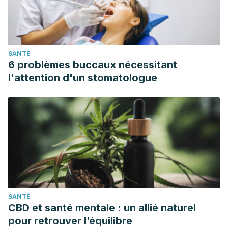
fragrantissima/details
The Royal Horticultural Society. (s.f.).
Phalaenopsis amabilis
.
RHS. Consultado el 28 de noviembre de 2023.
https://www.rhs.org.uk/plants/119644/phalaenopsis-
SANTÉ
amabilis/details
6 problèmes buccaux nécessitant
The Royal Horticultural Society. (s.f.).
Viburnum tinus
. RHS.
l'attention d'un stomatologue
Consultado el 28 de noviembre de 2023.
https://www.rhs.org.uk/plants/18950/viburnum-tinus/details
The Royal Horticultural Society. (s.f.).
Viburnum ×
bodnantense
. RHS. Consultado el 29 de noviembre de
2023.
https://www.rhs.org.uk/plants/92788/viburnum-
bodnantense/details
SANTÉ
CBD et santé mentale : un allié naturel
pour retrouver l’équilibre