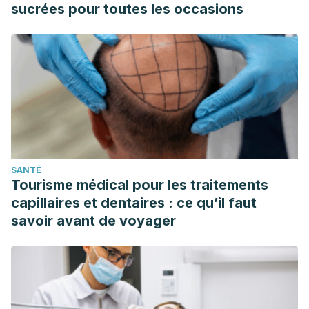
The Royal Horticultural Society. (s.f.).
Autumn and winter-
sucrées pour toutes les occasions
flowering camellias
. RHS. Consultado el 28 de noviembre
de 2023.
https://www.rhs.org.uk/plants/camellia/autumn-
winter-flowering
The Royal Horticultural Society. (s.f.).
Dafne odora
. RHS.
Consultado el 29 de noviembre de 2023.
https://www.rhs.org.uk/plants/31151/daphne-odora/details
The Royal Horticultural Society. (s.f.).
Galanthus nivalis
. RHS.
Consultado el 28 de noviembre de 2023.
SANTÉ
https://www.rhs.org.uk/plants/7568/galanthus-nivalis/details
Tourisme médical pour les traitements
The Royal Horticultural Society. (s.f.).
Helleborus niger
. RHS.
capillaires et dentaires : ce qu’il faut
Consultado el 28 de noviembre de 2023.
savoir avant de voyager
https://www.rhs.org.uk/plants/8575/helleborus-niger/details
The Royal Horticultural Society. (s.f.).
Lonicera
fragrantissima
. RHS. Consultado el 28 de noviembre de
2023.
https://www.rhs.org.uk/plants/68665/lonicera-