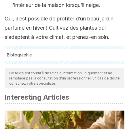
l’intérieur de la maison lorsqu’il neige.
Oui, il est possible de profiter d’un beau jardin
parfumé en hiver ! Cultivez des plantes qui
s’adaptent à votre climat, et prenez-en soin.
Bibliographie
Toutes les sources citées ont été examinées en profondeur
par notre équipe pour garantir leur qualité, leur fiabilité, leur
Ce texte est fourni à des fins d'information uniquement et ne
remplace pas la consultation d'un professionnel. En cas de doute,
actualité et leur validité. La bibliographie de cet article a été
consultez votre spécialiste.
considérée comme fiable et précise sur le plan académique
Interesting Articles
ou scientifique
Cané, L. (2013).
400 plantas: fichas, ideas de diseño
.
Revista Jardín.
Instituto de Ecología. (s.f.).
Bella aurora. Dombeya wallichii
.