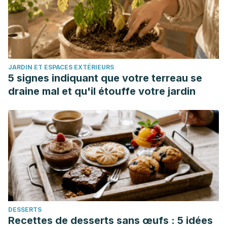
Gobierno de México. Consultado el 29 de noviembre de
2023.
https://www.inecol.mx/inecol/index.php/es/component/content
planta-del-mes/621-bella-aurora
North Carolina Extension Gardener Plant Toolbox. (s.f.).
JARDIN ET ESPACES EXTÉRIEURS
Edgeworthia chrysantha
. North Carolina State University.
5 signes indiquant que votre terreau se
Consultado el 29 de noviembre de 2023.
draine mal et qu'il étouffe votre jardin
https://plants.ces.ncsu.edu/plants/edgeworthia-chrysantha/
North Carolina Extension Gardener Plant Toolbox. (s.f.).
Sarcococca hookeriana
. North Carolina State University.
Consultado el 29 de noviembre de 2023.
https://plants.ces.ncsu.edu/plants/sarcococca-hookeriana/
The Arboretum in Horsholm. (s.f.).
Chinese Witch hazel –
Hamamelis mollis
. University of Copenhagen. Consultado el
29 de noviembre de 2023.
https://ign.ku.dk/arboretum-
DESSERTS
hoersholm/plant_descriptions/february_hamamelis_mollis/
Recettes de desserts sans œufs : 5 idées