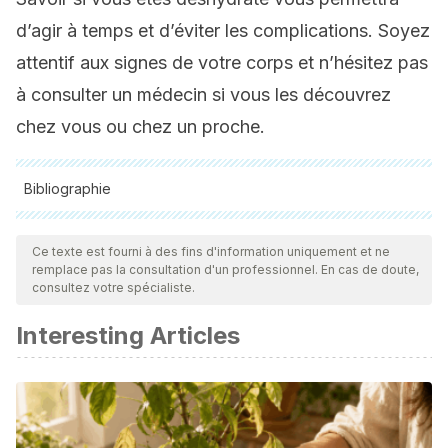
d’agir à temps et d’éviter les complications. Soyez
attentif aux signes de votre corps et n’hésitez pas
à consulter un médecin si vous les découvrez
chez vous ou chez un proche.
Bibliographie
Toutes les sources citées ont été examinées en profondeur
par notre équipe pour garantir leur qualité, leur fiabilité, leur
Ce texte est fourni à des fins d'information uniquement et ne
remplace pas la consultation d'un professionnel. En cas de doute,
actualité et leur validité. La bibliographie de cet article a été
consultez votre spécialiste.
considérée comme fiable et précise sur le plan académique
Interesting Articles
ou scientifique
Adams, J. D., Sekiguchi, Y., Suh, H. G., Seal, A. D., Sprong,
C. A., Kirkland, T. W., & Kavouras, S. A. (2018). Dehydration
impairs cycling performance, independently of thirst: a
blinded study.
Med Sci Sports Exerc
,
50
(8), 1697-1703.