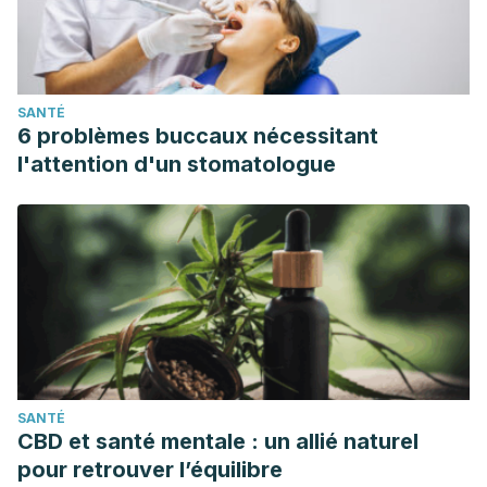
https://www.tandfonline.com/doi/abs/10.1080/07315724.2020
Miller, K. C., McDermott, B. P., Yeargin, S. W., Fiol, A., &
Schwellnus, M. P. (2022). An evidence-based review of the
SANTÉ
pathophysiology, treatment, and prevention of Exercise-
6 problèmes buccaux nécessitant
Associated muscle cramps.
Journal of athletic
l'attention d'un stomatologue
training
,
57
(1), 5-15.
https://meridian.allenpress.com/jat/article-
abstract/57/1/5/467132
Munoz, A. C., Vohra, S., & Gupta, M. (2023). Orthostasis.
In
StatPearls [Internet]
. StatPearls Publishing.
https://www.ncbi.nlm.nih.gov/books/NBK532938/
Nakamura, Y., Watanabe, H., Tanaka, A., Yasui, M., Nishihira,
J., & Murayama, N. (2020). Effect of increased daily water
SANTÉ
intake and hydration on health in Japanese
CBD et santé mentale : un allié naturel
adults.
Nutrients
,
12
(4), 1191.
https://www.mdpi.com/2072-
pour retrouver l’équilibre
6643/12/4/1191