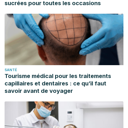
sucrées pour toutes les occasions
falls.
Mayo Clinic Proceedings: Innovations, Quality &
Outcomes
,
4
(3), 259-265.
https://www.sciencedirect.com/science/article/pii/S2542454
Hooper, N., & Armstrong, T. J. (2022). Hemorrhagic shock.
In
StatPearls [Internet]
. StatPearls Publishing.
https://www.ncbi.nlm.nih.gov/books/NBK470382/
Khorsha, F., Mirzababaei, A., Togha, M., & Mirzaei, K.
(2020). Association of drinking water and migraine
SANTÉ
headache severity.
Journal of Clinical Neuroscience
,
77
, 81-
Tourisme médical pour les traitements
84.
capillaires et dentaires : ce qu’il faut
https://www.sciencedirect.com/science/article/pii/S096758
savoir avant de voyager
Kostelnik, S. B., Davy, K. P., Hedrick, V. E., Thomas, D. T., &
Davy, B. M. (2021). The validity of urine color as a hydration
biomarker within the general adult population and athletes:
a systematic review.
Journal of the American College of
Nutrition
,
40
(2), 172-179.