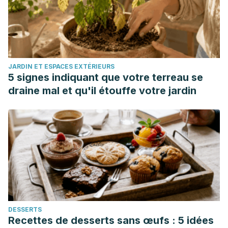
https://asu.elsevierpure.com/en/publications/dehydration-
impairs-cycling-performance-independently-of-thirst-a
Arca, K. N., & Halker Singh, R. B. (2021). Dehydration and
headache.
Current pain and headache reports
,
25
, 1-6.
JARDIN ET ESPACES EXTÉRIEURS
https://link.springer.com/article/10.1007/s11916-021-00966-z
5 signes indiquant que votre terreau se
Beck, A. M., Seemer, J., Knudsen, A. W., & Munk, T. (2021).
draine mal et qu'il étouffe votre jardin
Narrative review of low-intake dehydration in older
adults.
Nutrients
,
13
(9), 3142.
https://www.mdpi.com/2072-
6643/13/9/3142
Belasco, R., Edwards, T., Munoz, A. J., Rayo, V., & Buono,
M. J. (2020). The effect of hydration on urine color
objectively evaluated in CIE L* a* b* color space.
Frontiers
in Nutrition
,
7
, 576974.
https://www.frontiersin.org/articles/10.3389/fnut.2020.576974/f
DESSERTS
Hamrick, I., Norton, D., Birstler, J., Chen, G., Cruz, L., &
Recettes de desserts sans œufs : 5 idées
Hanrahan, L. (2020). Association between dehydration and