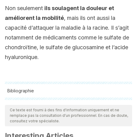
Non seulement
ils soulagent la douleur et
améliorent la mobilité
, mais ils ont aussi la
capacité d’attaquer la maladie à la racine. Il s’agit
notamment de médicaments comme le sulfate de
chondroïtine, le sulfate de glucosamine et l’acide
hyaluronique.
Bibliographie
Toutes les sources citées ont été examinées en profondeur
par notre équipe pour garantir leur qualité, leur fiabilité, leur
Ce texte est fourni à des fins d'information uniquement et ne
remplace pas la consultation d'un professionnel. En cas de doute,
actualité et leur validité. La bibliographie de cet article a été
consultez votre spécialiste.
considérée comme fiable et précise sur le plan académique
Interesting Articles
ou scientifique