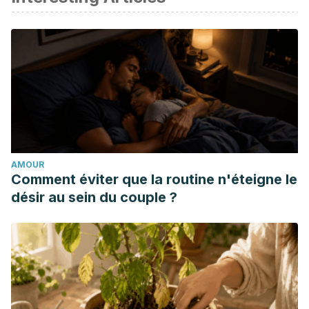
Schinca, N., & Alvarez, J. (2012). artropatía neuropática o
Pie de Charcot.
TraumaTología Revista Biomedicina
|Traumatología
.
Paz Jiménez, J.; González-Busto Mújica, I.; Paz Aparicio, J.
(2002). Artrosis : patogenia y desarrollo.
Rev Ortop
Traumatol
.
Wainstein, E. (2014). Patogénesis de la artrosis.
Revista
Médica Clínica Las Condes
. https://doi.org/10.1016/S0716-
AMOUR
8640(14)70098-7
Comment éviter que la routine n'éteigne le
désir au sein du couple ?