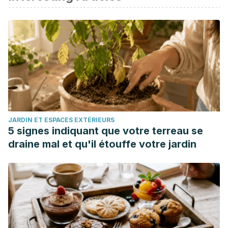
Urquizo Aréstegui, R. (2014). Lactancia materna exclusiva:
¿siempre? Revista Peruana de Ginecología y Obstetricia,
60(2), 171-176.
Rennison, Michelle E., et al. “Inhibition of constitutive
protein secretion from lactating mouse mammary epithelial
cells by FIL (feedback inhibitor of lactation), a secreted
milk protein.”
Journal of Cell Science
106.2 (1993): 641-648.
Matthes, A. D. C. S., & Sgrignoli, R. B. (2009). Definición de
JARDIN ET ESPACES EXTÉRIEURS
senos normales para mujeres en Menacme. Revista Latino-
5 signes indiquant que votre terreau se
Americana de Enfermagem, 17, 108-112.
draine mal et qu'il étouffe votre jardin
Téllez-Olvera, Alejandro, Jorge Romero-Álvarez, and
Miguel Ángel Salgado-Molina. “Poland’s syndrome. Case
report.”
Revista Médica del Instituto Mexicano del Seguro
Social
48.1 (2010): 79-82.