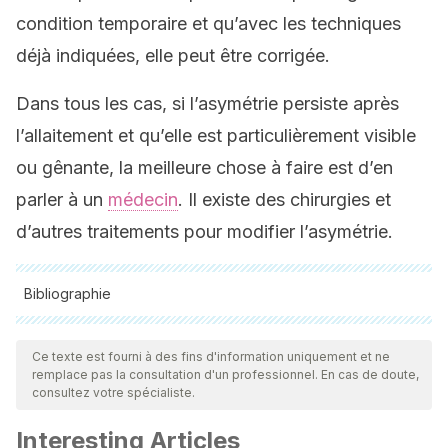
condition temporaire et qu’avec les techniques
déjà indiquées, elle peut être corrigée.
Dans tous les cas, si l’asymétrie persiste après
l’allaitement et qu’elle est particulièrement visible
ou gênante, la meilleure chose à faire est d’en
parler à un
médecin
. Il existe des chirurgies et
d’autres traitements pour modifier l’asymétrie.
Bibliographie
Toutes les sources citées ont été examinées en profondeur
par notre équipe pour garantir leur qualité, leur fiabilité, leur
Ce texte est fourni à des fins d'information uniquement et ne
remplace pas la consultation d'un professionnel. En cas de doute,
actualité et leur validité. La bibliographie de cet article a été
consultez votre spécialiste.
considérée comme fiable et précise sur le plan académique
Interesting Articles
ou scientifique