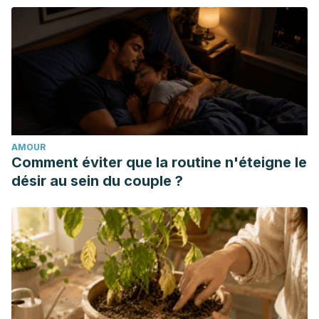
hombro doloroso.” Rehabilitación 39.3 (2005): 113-120.
Bravo Acosta, Tania, et al. “Valor de la ecografía
musculoesquelética en el dolor agudo de hombro.” Revista
Cubana de Medicina Física y Rehabilitación 8.2 (2017):
256-258.
Jiménez-Martín, A., et al. “Tratamiento de la tendinitis
calcificante de hombro mediante artroscopia.” Trauma
AMOUR
Fund MAPFRE 23 (2012): 32-37.
Comment éviter que la routine n'éteigne le
désir au sein du couple ?