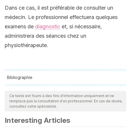
Dans ce cas, il est préférable de consulter un
médecin. Le professionnel effectuera quelques
examens de
diagnostic
et, si nécessaire,
administrera des séances chez un
physiothérapeute.
Bibliographie
Toutes les sources citées ont été examinées en profondeur
par notre équipe pour garantir leur qualité, leur fiabilité, leur
Ce texte est fourni à des fins d'information uniquement et ne
remplace pas la consultation d'un professionnel. En cas de doute,
actualité et leur validité. La bibliographie de cet article a été
consultez votre spécialiste.
considérée comme fiable et précise sur le plan académique
Interesting Articles
ou scientifique
Marzoa, I. Ferreiro, et al. “Tratamiento rehabilitador del