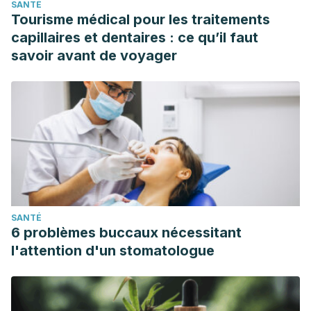
SANTÉ
Mondada, Francesco. (2013). Lessons Learned from
Tourisme médical pour les traitements
Robotic Vacuum Cleaners Entering in the Home Ecosystem.
capillaires et dentaires : ce qu’il faut
Robotics and Autonomous Systems. 62. Disponible en:
savoir avant de voyager
https://www.sciencedirect.com/science/article/abs/pii/S092
via%3Dihub#preview-section-snippets
SANTÉ
6 problèmes buccaux nécessitant
l'attention d'un stomatologue