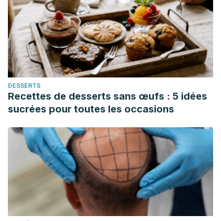
cleaners save energy? Raising cleanliness conventions
and energy demand in Australian households with smart
home technologies,
Energy Research & Social Science,
Volume 50, 2019, Pages 73-81. A
vailable in:
https://doi.org/10.1016/j.erss.2018.11.019
Polonini, Hudson et al. “Efficacy of an Automated Robotic
DESSERTS
Cleaning Device for Compounding
Recettes de desserts sans œufs : 5 idées
Pharmacies.” International journal of pharmaceutical
sucrées pour toutes les occasions
compounding vol. 24,5 (2020): 426-433. Disponible en:
https://pubmed.ncbi.nlm.nih.gov/32886642/
Smestad, Lisa et al. “Machine Versus Man: Can Robotic
Mops Clean to Lead Safety Standards?.” Journal of
environmental health vol. 79,2 (2016): 8-12. Disponible en:
https://pubmed.ncbi.nlm.nih.gov/29115806/
Vaussard, Florian & Fink, Julia & Bauwens, Valérie &
Retornaz, Philippe & Hamel, David & Dillenbourg, Pierre &