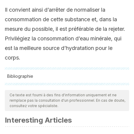
Il convient ainsi d’arrêter de normaliser la
consommation de cette substance et, dans la
mesure du possible, il est préférable de la rejeter.
Privilégiez la consommation d’eau minérale, qui
est la meilleure source d’hydratation pour le
corps.
Bibliographie
Toutes les sources citées ont été examinées en profondeur
par notre équipe pour garantir leur qualité, leur fiabilité, leur
Ce texte est fourni à des fins d'information uniquement et ne
remplace pas la consultation d'un professionnel. En cas de doute,
actualité et leur validité. La bibliographie de cet article a été
consultez votre spécialiste.
considérée comme fiable et précise sur le plan académique
Interesting Articles
ou scientifique
Minihane, A. M., Vinoy, S., Russell, W. R., Baka, A., Roche, H.