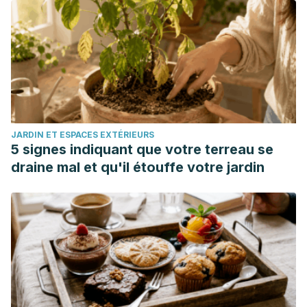
M., Tuohy, K. M., Teeling, J. L., Blaak, E. E., Fenech, M.,
Vauzour, D., McArdle, H. J., Kremer, B. H., Sterkman, L.,
Vafeiadou, K., Benedetti, M. M., Williams, C. M., & Calder, P.
C. (2015). Low-grade inflammation, diet composition and
health: current research evidence and its translation.
The
British journal of nutrition
,
114
(7), 999–1012.
https://doi.org/10.1017/S0007114515002093
JARDIN ET ESPACES EXTÉRIEURS
Qamar, N., Castano, D., Patt, C., Chu, T., Cottrell, J., &
5 signes indiquant que votre terreau se
Chang, S. L. (2019). Meta-analysis of alcohol induced gut
draine mal et qu'il étouffe votre jardin
dysbiosis and the resulting behavioral impact.
Behavioural
brain research
,
376
, 112196.
https://doi.org/10.1016/j.bbr.2019.112196
Sethi, S., & Richter, J. E. (2017). Diet and gastroesophageal
reflux disease: role in pathogenesis and
management.
Current opinion in gastroenterology
,
33
(2),
107–111. https://doi.org/10.1097/MOG.0000000000000337