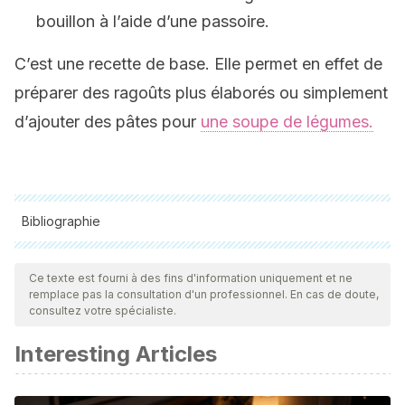
bouillon à l’aide d’une passoire.
C’est une recette de base. Elle permet en effet de
préparer des ragoûts plus élaborés ou simplement
d’ajouter des pâtes pour
une soupe de légumes.
Bibliographie
Toutes les sources citées ont été examinées en profondeur
par notre équipe pour garantir leur qualité, leur fiabilité, leur
Ce texte est fourni à des fins d'information uniquement et ne
remplace pas la consultation d'un professionnel. En cas de doute,
actualité et leur validité. La bibliographie de cet article a été
consultez votre spécialiste.
considérée comme fiable et précise sur le plan académique
Interesting Articles
ou scientifique
Datos sobre la vitamina A. (n.d.). Retrieved from
http://ods.od.nih.gov