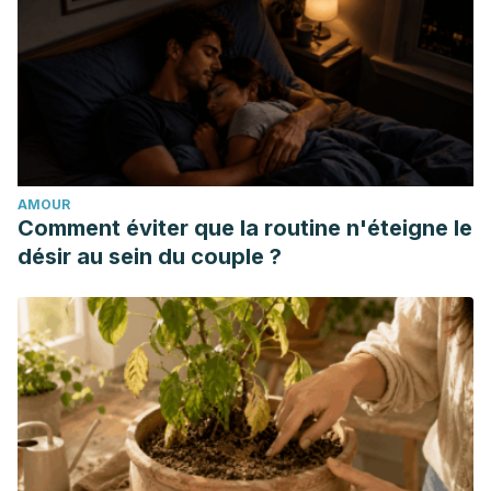
Francisco Toquero de la Torre, C., Zarco Rodríguez, J.,
Aida Fernández Escobedo, A., Dra Marta Cuervo Zapatel
Dra Miren Iosune Zubieta Dra Mercedes Muñoz Hornillos,
A., Troglia, T., Isabel García Jalón, D., … Aranceta Bartrina,
J. (n.d.). Atención Primaria de Calidad una alimentación
cardiosaludable. Retrieved from
AMOUR
https://www.cgcom.es/sites/default/files/GBPC_Alimentacion_
Comment éviter que la routine n'éteigne le
désir au sein du couple ?