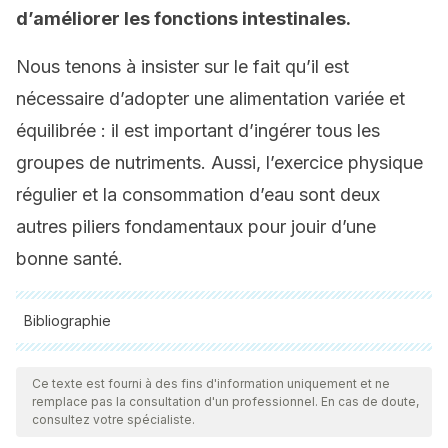
d’améliorer les fonctions intestinales.
Nous tenons à insister sur le fait qu’il est
nécessaire d’adopter une alimentation variée et
équilibrée : il est important d’ingérer tous les
groupes de nutriments. Aussi, l’exercice physique
régulier et la consommation d’eau sont deux
autres piliers fondamentaux pour jouir d’une
bonne santé.
Bibliographie
Toutes les sources citées ont été examinées en profondeur
par notre équipe pour garantir leur qualité, leur fiabilité, leur
Ce texte est fourni à des fins d'information uniquement et ne
remplace pas la consultation d'un professionnel. En cas de doute,
actualité et leur validité. La bibliographie de cet article a été
consultez votre spécialiste.
considérée comme fiable et précise sur le plan académique