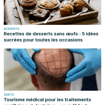
https://www.medigraphic.com/pdfs/actpedmex/apm-
2012/apm123g.pdf
García LMG, Ortiz MC, Monterroza YLF, Pérez LMP,
Santodomingo FJ, Rivera Y de JS
. Prácticas sobre
DESSERTS
estimulación prenatal que realizan las gestantes adultas
Recettes de desserts sans œufs : 5 idées
asistentes al control prenatal en sincelejo (Colombia).
sucrées pour toutes les occasions
Salud Uninorte. 2008
Reyes, D
. (2021). Estimulación prenatal y su influencia
durante la etapa gestacional.
http://repositorio2.udelas.ac.pa/bitstream/handle/123456789
sequence=1&isAllowed=y
.
Valiani M, HadiAlijanvand S
. The Effect of Fetus
Stimulation Techniques on Newborn Behavior. Iran J Nurs
Midwifery Res. 2021 Oct 22;26(6):550-554. doi:
SANTÉ
10.4103/ijnmr.IJNMR_142_20. PMID: 34900656; PMCID:
Tourisme médical pour les traitements
PMC8607900.