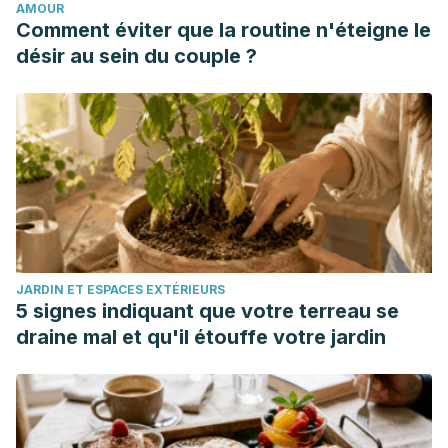
AMOUR
Docente MAdre Niño San BArtolomé en el período
Comment éviter que la routine n'éteigne le
noviembre 2003-mayo 2004.
désir au sein du couple ?
http://cybertesis.unmsm.edu.pe/bitstream/handle/20.500.126
sequence=1&isAllowed=y
Benalcázar Brito, L. J., & Bermeo Makencia, J. V.
(2015).
Influencia de la estimulación prenatal en el desarrollo
sensorial del bebé
(Bachelor’s thesis).
http://repositorio.unemi.edu.ec/bitstream/1234567
Conocimiento de la estimulación prenatal en los programas
de educación maternal en Atención Primaria por parte de
JARDIN ET ESPACES EXTÉRIEURS
las mujeres gestantes. Rev Clínica Med Fam. 2016;
5 signes indiquant que votre terreau se
Durán-Gutiérrez, A., Rodríguez-Weber, M. Á., de la
draine mal et qu'il étouffe votre jardin
Teja-Ángeles, E., & Zebadúa-Penagos, M.
(2012).
Succión, deglución, masticación y sentido del gusto
prenatales. Desarrollo sensorial temprano de la boca.
Acta
Pediátrica de México
,
33
(3), 137-141.