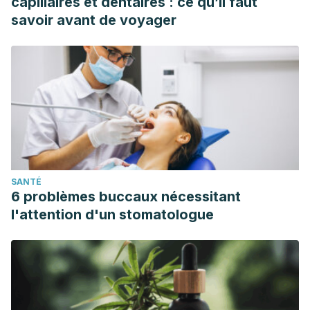
capillaires et dentaires : ce qu’il faut
Partanen E, Kujala T, Tervaniemi M, Huotilainen M
.
savoir avant de voyager
Prenatal music exposure induces long-term neural effects.
PLoS One. 2013 Oct 30;8(10):e78946. doi:
10.1371/journal.pone.0078946. PMID: 24205353; PMCID:
PMC3813619.
SANTÉ
6 problèmes buccaux nécessitant
l'attention d'un stomatologue