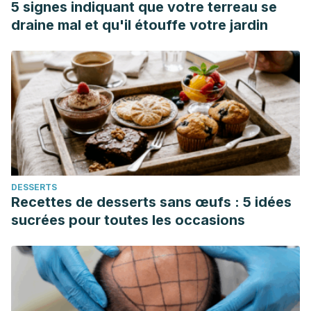
5 signes indiquant que votre terreau se
https://doi.org/10.11606/issn.1984-4867.v25i2p497-499
draine mal et qu'il étouffe votre jardin
Alarcón H., Nancy, Núñez I., Jorge, Análisis de la Industria
de Alojamiento Turístico de la Ciudad de Puerto Varas,
Chile. Panorama Socioeconómico [Internet].
2006;24(32):24-35. Recuperado de:
https://www.redalyc.org/articulo.oa?id=39903204
Gil García, Javier. “Turistificación, Rentas Inmobiliarias y
Acumulación de Capital a Través de Airbnb. El Caso de
Valencia.” Cuadernos Geográficos 60.1 (2020). Disponible
DESSERTS
en: https://doi.org/10.30827/cuadgeo.v60i1.13916
Recettes de desserts sans œufs : 5 idées
sucrées pour toutes les occasions