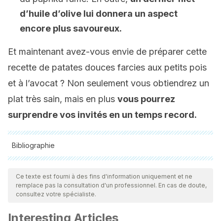
d’huile d’olive lui donnera un aspect
encore plus savoureux.
Et maintenant avez-vous envie de préparer cette
recette de patates douces farcies aux petits pois
et à l’avocat ? Non seulement vous obtiendrez un
plat très sain, mais en plus
vous pourrez
surprendre vos invités en un temps record.
Bibliographie
Toutes les sources citées ont été examinées en profondeur
par notre équipe pour garantir leur qualité, leur fiabilité, leur
Ce texte est fourni à des fins d'information uniquement et ne
remplace pas la consultation d'un professionnel. En cas de doute,
actualité et leur validité. La bibliographie de cet article a été
consultez votre spécialiste.
considérée comme fiable et précise sur le plan académique
Interesting Articles
ou scientifique