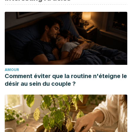
Wang, S., Nie, S., & Zhu, F. (2016).
Chemical constituents
and health effects of sweet potato.
Food Research
International. https://doi.org/10.1016/j.foodres.2016.08.032
Cowan, A. K., & Wolstenholme, B. N. (2015).
Avocado.
In
Encyclopedia of Food and Health.
https://doi.org/10.1016/B978-0-12-384947-2.00049-0
Dahl, W. J., Foster, L. M., & Tyler, R. T. (2012).
Review of the
health benefits of peas (Pisum sativum L.).
British Journal of
AMOUR
Nutrition. https://doi.org/10.1017/S0007114512000852
Comment éviter que la routine n'éteigne le
désir au sein du couple ?