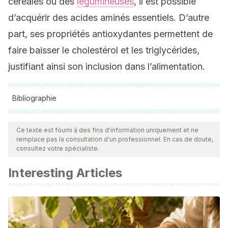
céréales ou des
légumineuses
, il est possible
d’acquérir des acides aminés essentiels. D’autre
part, ses propriétés antioxydantes permettent de
faire baisser le cholestérol et les triglycérides,
justifiant ainsi son inclusion dans l’alimentation.
Bibliographie
Toutes les sources citées ont été examinées en profondeur
par notre équipe pour garantir leur qualité, leur fiabilité, leur
Ce texte est fourni à des fins d'information uniquement et ne
remplace pas la consultation d'un professionnel. En cas de doute,
actualité et leur validité. La bibliographie de cet article a été
consultez votre spécialiste.
considérée comme fiable et précise sur le plan académique
Interesting Articles
ou scientifique
Espitia-Rangel, E. (ed.) Amaranto: ciencia y tecnología
(Libro Científico núm. 2). INIFAP/SINAREFI. México. 2012. p.
354. Disponible en: