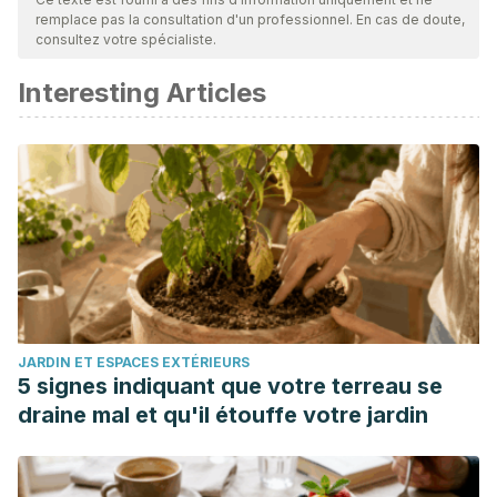
remplace pas la consultation d'un professionnel. En cas de doute,
actualité et leur validité. La bibliographie de cet article a été
consultez votre spécialiste.
considérée comme fiable et précise sur le plan académique
Interesting Articles
ou scientifique
Bados, A. (2009). Fobias específicas. Departament de
personalitat, Avaluacio y Tractament Psicologics:
Universidad de Barcelona.
Delgado RAC, Sánchez LJV. Miedo, fobias y sus
tratamientos. Rev Elec Psic Izt. 2019;22(2):798-833.
JARDIN ET ESPACES EXTÉRIEURS
5 signes indiquant que votre terreau se
draine mal et qu'il étouffe votre jardin