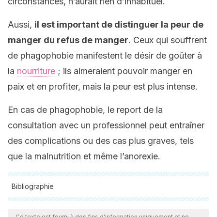
circonstances, n’aurait rien d’inhabituel.
Aussi,
il est important de distinguer la peur de
manger du refus de manger
. Ceux qui souffrent
de phagophobie manifestent le désir de goûter à
la
nourriture
; ils aimeraient pouvoir manger en
paix et en profiter, mais la peur est plus intense.
En cas de phagophobie, le report de la
consultation avec un professionnel peut entraîner
des complications ou des cas plus graves, tels
que la malnutrition et même l’anorexie.
Bibliographie
Toutes les sources citées ont été examinées en profondeur
par notre équipe pour garantir leur qualité, leur fiabilité, leur
Ce texte est fourni à des fins d'information uniquement et ne