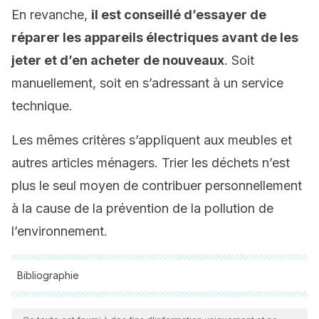
En revanche,
il est conseillé d’essayer de
réparer les appareils électriques avant de les
jeter et d’en acheter de nouveaux
. Soit
manuellement, soit en s’adressant à un service
technique.
Les mêmes critères s’appliquent aux meubles et
autres articles ménagers. Trier les déchets n’est
plus le seul moyen de contribuer personnellement
à la cause de la prévention de la pollution de
l’environnement.
Bibliographie
Toutes les sources citées ont été examinées en profondeur
par notre équipe pour garantir leur qualité, leur fiabilité, leur