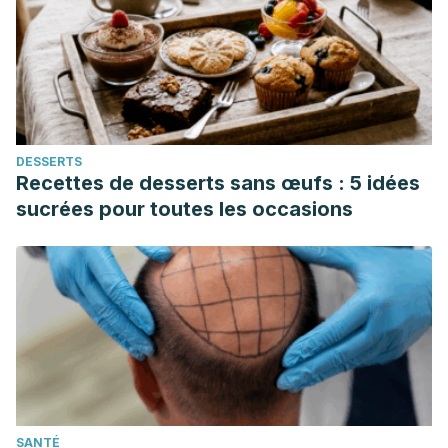
de: https://www.redalyc.org/articulo.oa?id=40453142007
Scarlat, Nicolae, Jean François Dallemand, and Fernando
Fahl. “Biogas: Developments and Perspectives in
Europe.” Renewable Energy 1 Dec. 2018: 457–472.
Disponible en: https://doi.org/10.1016/j.renene.2018.03.006
Torres-Maya, Raúl, INVESTIGACIÓN, INDAGACIÓN Y
DESSERTS
DISEÑO. Revista Legado de Arquitectura y Diseño
Recettes de desserts sans œufs : 5 idées
[Internet]. 2021;16(29):1-16. Recuperado de:
sucrées pour toutes les occasions
https://www.redalyc.org/articulo.oa?id=477966601024
Aguayo, Francisco, De Las Heras, Ana, Luque, Amalia,
Cabot, María I., Diseño de un envase para alimentos
sostenible, inteligente e interconectado siguiendo los
principios de la cuna a la cuna y utilizando el Análisis del
Ciclo de Vida para la evaluación de impactos ambientales.
INNOTEC [Internet]. 2020; (19):125-141. Recuperado de:
https://www.redalyc.org/articulo.oa?id=606164358016
SANTÉ